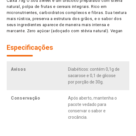
Caixa 75g O Sou Sweet é um biscoito preparado com stevia
natural, polpa de frutas e cereais integrais. Rico em
micronutrientes, carboidratos complexos e fibras. Sua textura
mais rústica, preserva a estrutura dos grãos, e o sabor dos
seus ingredientes aparece de maneira mais intensa e
marcante. Zero açúcar (adoçado com stévia natural). Vegan
Especificações
Avisos
Diabéticos: contém 0,1g de
sacarose e 0,1 de glicose
por porção de 30g.
Conservação
Após aberto, mantenha o
pacote vedado para
conservar o sabor e
crocância.