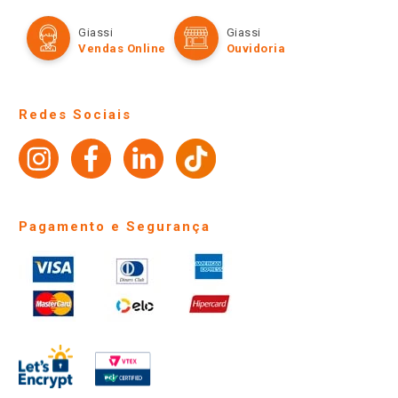
Cartão Giassi
Formas de Pagamento
Giassi
Giassi
Televendas
Políticas de entrega
Vendas Online
Ouvidoria
Amigo Giassi
Trocas e Devoluções
Notícias
Perguntas frequentes
Redes Sociais
Trabalhe Conosco
Identidade Visual
Pagamento e Segurança