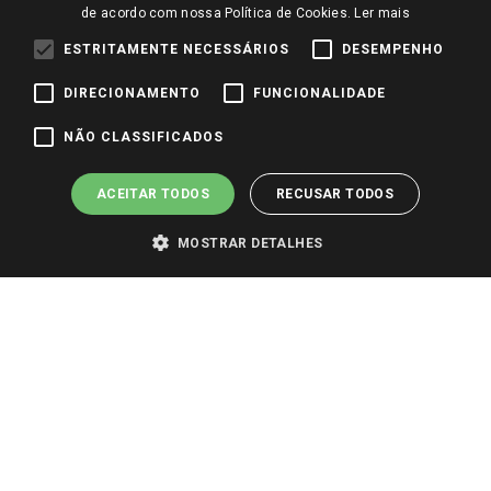
de acordo com nossa Política de Cookies.
Ler mais
ESTRITAMENTE NECESSÁRIOS
DESEMPENHO
DIRECIONAMENTO
FUNCIONALIDADE
NÃO CLASSIFICADOS
ACEITAR TODOS
RECUSAR TODOS
MOSTRAR DETALHES
PARA VER OS PREÇOS DA SUA REGIÃO, FAÇA LOGIN E SELECIONE A LOJA DE
SUA PREFERÊNCIA. SOMENTE APÓS O LOGIN, OS PREÇOS DA SUA REGIÃO OU
LOJA SERÃO CARREGADOS.
TODOS OS PREÇOS E CONDIÇÕES COMERCIAIS DESTE SITE SÃO VÁLIDOS APENAS
PARA COMPRAS REALIZADAS NO GIASSI.COM.BR E NA LOJA SELECIONADA
APÓS O LOGIN, E NÃO NECESSARIAMENTE SE APLICAM ÀS LOJAS FÍSICAS. OS
PREÇOS PARA AS VENDAS ONLINE DIVULGADOS NO SITE PREVALECEM ANTE
OS DEMAIS EVENTUALMENTE ANUNCIADOS EM OUTROS MEIOS DE
COMUNICAÇÃO E SITES DE BUSCAS.
2022 COPYRIGHT - GIASSI SUPERMERCADOS. TODOS OS DIREITOS RESERVADOS.