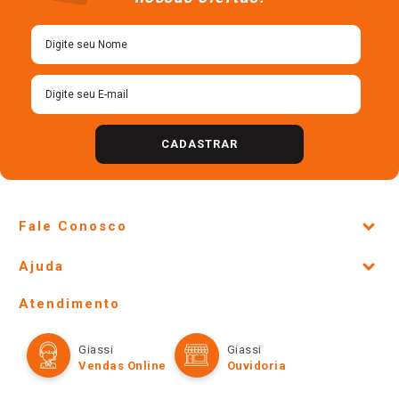
CADASTRAR
Fale Conosco
Site Institucional
Ajuda
Lojas Físicas e Horários
Telefones e horários das lojas físicas
Ofertas
Atendimento
Política de Privacidade e Termos de Uso
Cartão Giassi
Formas de Pagamento
Giassi
Giassi
Televendas
Políticas de entrega
Vendas Online
Ouvidoria
Amigo Giassi
Trocas e Devoluções