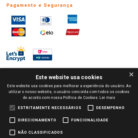
Pagamento e Segurança
×
Este website usa cookies
Este website usa cookies para melhorar a experiência do usuário. Ao
PARA VER OS PREÇOS DA SUA REGIÃO, FAÇA LOGIN E SELECIONE A LOJA DE
utilizar o nosso website, o usuário concorda com todos os cookies
SUA PREFERÊNCIA. SOMENTE APÓS O LOGIN, OS PREÇOS DA SUA REGIÃO OU
de acordo com nossa Política de Cookies.
Ler mais
LOJA SERÃO CARREGADOS.
TODOS OS PREÇOS E CONDIÇÕES COMERCIAIS DESTE SITE SÃO VÁLIDOS APENAS
ESTRITAMENTE NECESSÁRIOS
DESEMPENHO
PARA COMPRAS REALIZADAS NO GIASSI.COM.BR E NA LOJA SELECIONADA
APÓS O LOGIN, E NÃO NECESSARIAMENTE SE APLICAM ÀS LOJAS FÍSICAS. OS
DIRECIONAMENTO
FUNCIONALIDADE
PREÇOS PARA AS VENDAS ONLINE DIVULGADOS NO SITE PREVALECEM ANTE
OS DEMAIS EVENTUALMENTE ANUNCIADOS EM OUTROS MEIOS DE
COMUNICAÇÃO E SITES DE BUSCAS.
NÃO CLASSIFICADOS
2022 COPYRIGHT - GIASSI SUPERMERCADOS. TODOS OS DIREITOS RESERVADOS.