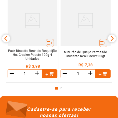
ub
Bi
es
Pack Biscoito Recheio Requeijão
Mini Pão de Queijo Parmesão
Hot Cracker Pacote 100g 4
Crocante Real Pacote 80gr
Unidades
R$
7
,
38
R$
3
,
98
＋
＋
－
－
Cadastre-se para receber
nossas ofertas!