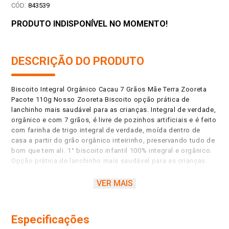
:
843539
PRODUTO INDISPONÍVEL NO MOMENTO!
DESCRIÇÃO DO PRODUTO
Biscoito Integral Orgânico Cacau 7 Grãos Mãe Terra Zooreta
Pacote 110g Nosso Zooreta Biscoito opção prática de
lanchinho mais saudável para as crianças. Integral de verdade,
orgânico e com 7 grãos, é livre de pozinhos artificiais e é feito
com farinha de trigo integral de verdade, moída dentro de
casa a partir do grão orgânico inteirinho, preservando tudo de
bom que tem ali. 1° biscoito infantil 100% integral e orgânico.
Opção prática de lanchinho mais saudável para as crianças.
Livre de agrotóxicos e fertilizantes sintéticos. Moída na nossa
fábrica a partir do grão orgânico inteirinho, preservando tudo
VER MAIS
de bom que tem ali. Alimentos geneticamente modificados e
ingredientes artificiais aqui não entram! 7 grãos integrais.
Especificações