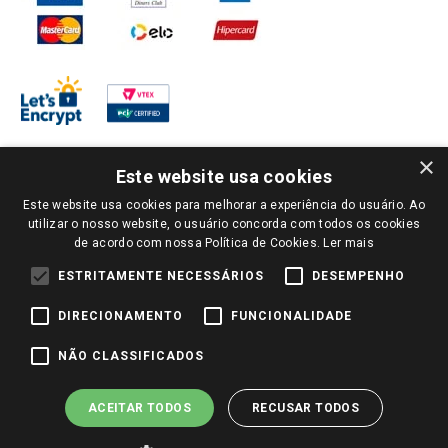
×
Este website usa cookies
Este website usa cookies para melhorar a experiência do usuário. Ao
PARA VER OS PREÇOS DA SUA REGIÃO, FAÇA LOGIN E SELECIONE A LOJA DE
utilizar o nosso website, o usuário concorda com todos os cookies
SUA PREFERÊNCIA. SOMENTE APÓS O LOGIN, OS PREÇOS DA SUA REGIÃO OU
de acordo com nossa Política de Cookies.
Ler mais
LOJA SERÃO CARREGADOS.
TODOS OS PREÇOS E CONDIÇÕES COMERCIAIS DESTE SITE SÃO VÁLIDOS APENAS
ESTRITAMENTE NECESSÁRIOS
DESEMPENHO
PARA COMPRAS REALIZADAS NO GIASSI.COM.BR E NA LOJA SELECIONADA
APÓS O LOGIN, E NÃO NECESSARIAMENTE SE APLICAM ÀS LOJAS FÍSICAS. OS
DIRECIONAMENTO
FUNCIONALIDADE
PREÇOS PARA AS VENDAS ONLINE DIVULGADOS NO SITE PREVALECEM ANTE
OS DEMAIS EVENTUALMENTE ANUNCIADOS EM OUTROS MEIOS DE
COMUNICAÇÃO E SITES DE BUSCAS.
NÃO CLASSIFICADOS
2022 COPYRIGHT - GIASSI SUPERMERCADOS. TODOS OS DIREITOS RESERVADOS.
ACEITAR TODOS
RECUSAR TODOS