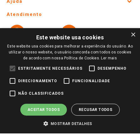
Ajuda
Lojas Físicas e Horários
Telefones e horários das lojas físicas
Ofertas
Atendimento
Política de Privacidade e Termos de Uso
Cartão Giassi
Formas de Pagamento
Giassi
Giassi
Televendas
×
Políticas de entrega
Vendas Online
Ouvidoria
Este website usa cookies
Amigo Giassi
Trocas e Devoluções
Este website usa cookies para melhorar a experiência do usuário. Ao
Notícias
utilizar o nosso website, o usuário concorda com todos os cookies
Perguntas frequentes
de acordo com nossa Política de Cookies.
Ler mais
Redes Sociais
Trabalhe Conosco
ESTRITAMENTE NECESSÁRIOS
DESEMPENHO
Identidade Visual
DIRECIONAMENTO
FUNCIONALIDADE
NÃO CLASSIFICADOS
Pagamento e Segurança
ACEITAR TODOS
RECUSAR TODOS
MOSTRAR DETALHES