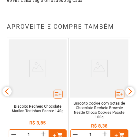
Belvita Caixa 75g 3 Unidades 25g Cada
APROVEITE E COMPRE TAMBÉM
ón
Bi
se
Biscoito Cookie com Gotas de
Biscoito Recheio Chocolate
Chocolate Recheio Brownie
Marilan Tortinhas Pacote 140g
Nestlé Choco Cookies Pacote
100g
R$
3
,
85
R$
8
,
38
＋
＋
－
－