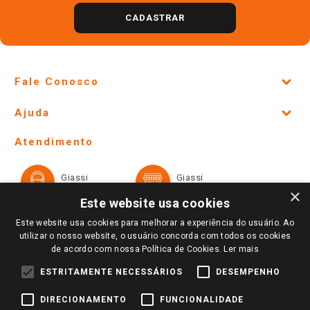
CADASTRAR
Fale Conosco
Site Institucional
Ajuda
Lojas Físicas e Horários
Telefones e horários das lojas físicas
Ofertas
Atendimento
Política de Privacidade e Termos de Uso
Cartão Giassi
Formas de Pagamento
Giassi
Giassi
Televendas
Políticas de entrega
Vendas Online
Ouvidoria
×
Amigo Giassi
Este website usa cookies
Trocas e Devoluções
Notícias
Este website usa cookies para melhorar a experiência do usuário. Ao
Perguntas frequentes
utilizar o nosso website, o usuário concorda com todos os cookies
Redes Sociais
de acordo com nossa Política de Cookies.
Ler mais
Trabalhe Conosco
ESTRITAMENTE NECESSÁRIOS
DESEMPENHO
Identidade Visual
DIRECIONAMENTO
FUNCIONALIDADE