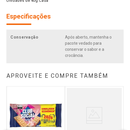
Unidades de 40g Cada
Especificações
Conservação
Após aberto, mantenha o
pacote vedado para
conservar o sabor e a
crocância.
APROVEITE E COMPRE TAMBÉM
ub
P
es
S