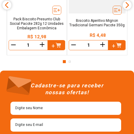
Pack Biscoito Presunto Club
Biscoito Aperitivo Mignon
Social Pacote 282g 12 Unidades
Tradicional Germani Pacote 350g
Embalagem Econômica
R$
4
,
48
R$
12
,
98
＋
＋
－
－
Cadastre-se para receber
nossas ofertas!