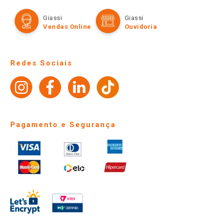
Cartão Giassi
Formas de Pagamento
Giassi
Giassi
Televendas
Políticas de entrega
Vendas Online
Ouvidoria
Amigo Giassi
Trocas e Devoluções
Notícias
Perguntas frequentes
Redes Sociais
Trabalhe Conosco
Identidade Visual
Pagamento e Segurança