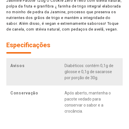
Jasmine Pacote 120g O Cookie Zero é feito com stévia natural,
polpa da fruta e granfibra ¿ farinha de trigo integral elaborada
no moinho de pedra da Jasmine, processo que preserva os
nutrientes dos grãos de trigo e mantém a integridade do
sabor. Além disso, é vegan e extremamente saboroso! Toque
de canela, com stévia natural, com pedaços de avelã, vegan.
Especificações
Avisos
Diabéticos: contém 0,1g de
glicose e 0,1g de sacarose
por porção de 30g.
Conservação
Após aberto, mantenha o
pacote vedado para
conservar o sabor e a
crocância.