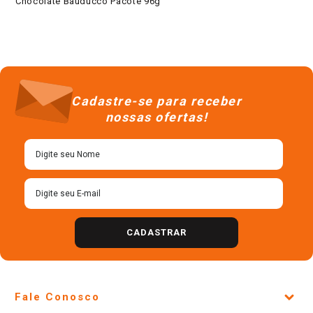
Chocolate Bauducco Pacote 96g
Cadastre-se para receber
nossas ofertas!
CADASTRAR
Fale Conosco