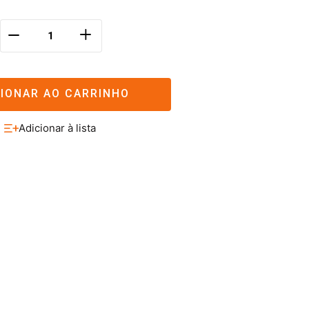
＋
－
CIONAR AO CARRINHO