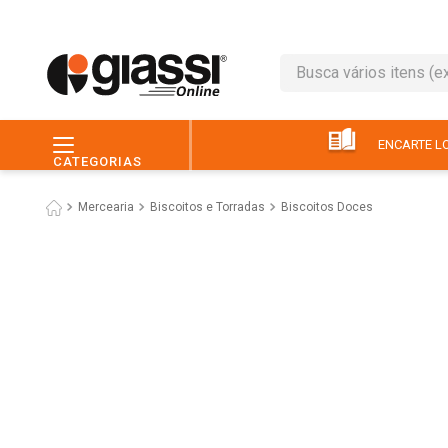
Busca vários itens (ex.: 
TERMOS MAIS BUSC
1
º
café
ENCARTE LO
CATEGORIAS
2
º
leite
Mercearia
Biscoitos e Torradas
Biscoitos Doces
3
º
queijo
4
º
papel higiênico
5
º
chocolate
6
º
macarrão
7
º
arroz
8
º
pão
9
º
ovo