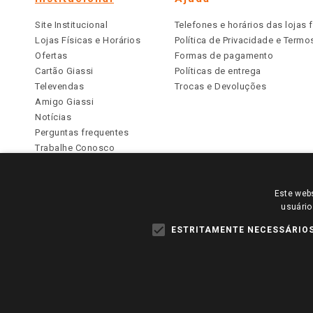
Site Institucional
Telefones e horários das lojas f
Lojas Físicas e Horários
Política de Privacidade e Term
Ofertas
Formas de pagamento
Cartão Giassi
Políticas de entrega
Televendas
Trocas e Devoluções
Amigo Giassi
Notícias
Perguntas frequentes
Trabalhe Conosco
Identidade Visual
Este webs
PARA VER OS PREÇOS DA SUA REGIÃO, FAÇA 
usuário
TODOS OS PREÇOS E CONDIÇÕES COMERCIAIS DESTE SI
APLICAM ÀS LOJAS FÍSICAS. OS PREÇOS PARA AS VE
ESTRITAMENTE NECESSÁRIO