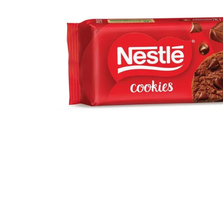
10
º
iogurte