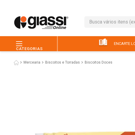
Busca vários itens (ex.: 
TERMOS MAIS BUSC
1
º
café
ENCARTE LO
CATEGORIAS
2
º
leite
Mercearia
Biscoitos e Torradas
Biscoitos Doces
3
º
queijo
4
º
papel higiênico
5
º
chocolate
6
º
macarrão
7
º
arroz
8
º
pão
9
º
ovo