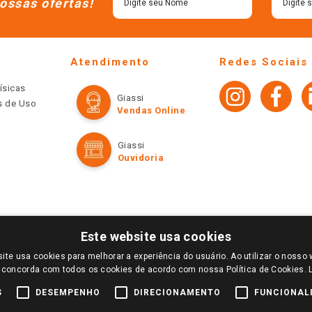
ossas ofertas!
Atendimento
Redes Sociais
ísicas
Giassi
os de Uso
Vendas Online
Giassi
Ouvidoria
Este website usa cookies
ite usa cookies para melhorar a experiência do usuário. Ao utilizar o nosso 
LOGIN E SELECIONE A LOJA DE SUA PREFERÊNCIA. SOMENTE APÓS O LOGIN, OS PREÇOS
 concorda com todos os cookies de acordo com nossa Política de Cookies.
TE SÃO VÁLIDOS APENAS PARA COMPRAS REALIZADAS NO GIASSI.COM.BR E NA LOJA SE
NDAS ONLINE DIVULGADOS NO SITE PREVALECEM ANTE OS DEMAIS EVENTUALMENTE AN
S
DESEMPENHO
DIRECIONAMENTO
FUNCIONAL
DE BUSCAS.
2022 COPYRIGHT - GIASSI SUPERMERCADOS. TODOS OS DIREITOS RESERVADOS.