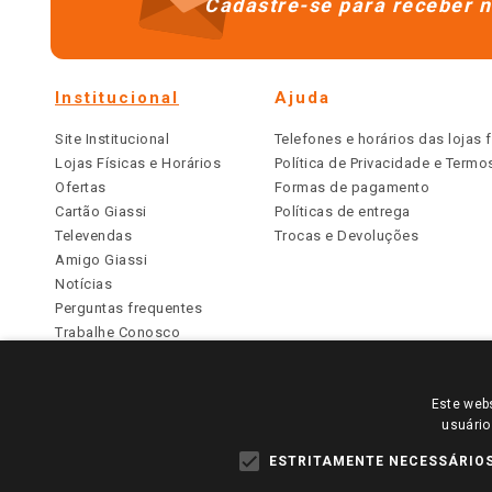
Cadastre-se para receber n
Institucional
Ajuda
Site Institucional
Telefones e horários das lojas f
Lojas Físicas e Horários
Política de Privacidade e Term
Ofertas
Formas de pagamento
Cartão Giassi
Políticas de entrega
Televendas
Trocas e Devoluções
Amigo Giassi
Notícias
Perguntas frequentes
Trabalhe Conosco
Identidade Visual
Este webs
PARA VER OS PREÇOS DA SUA REGIÃO, FAÇA 
usuário
TODOS OS PREÇOS E CONDIÇÕES COMERCIAIS DESTE SI
APLICAM ÀS LOJAS FÍSICAS. OS PREÇOS PARA AS VE
ESTRITAMENTE NECESSÁRIO