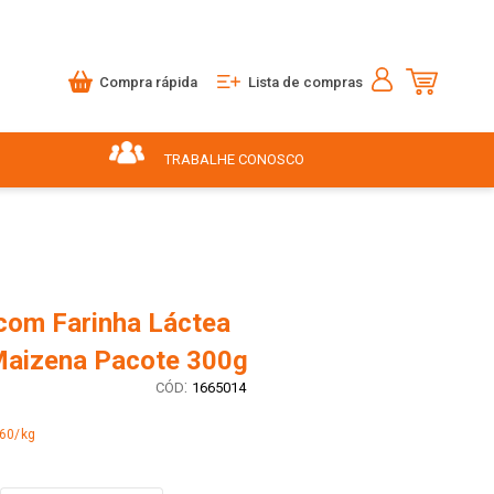
Compra rápida
Lista de compras
TRABALHE CONOSCO
 com Farinha Láctea
Maizena Pacote 300g
:
1665014
,60/kg