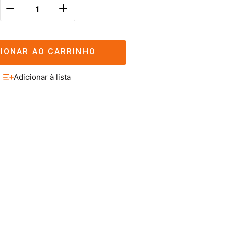
＋
－
CIONAR AO CARRINHO