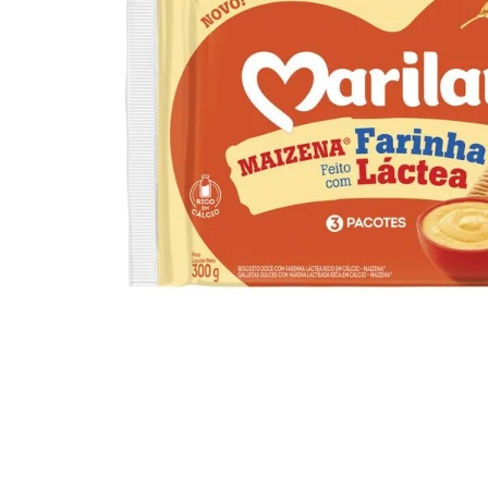
10
º
iogurte