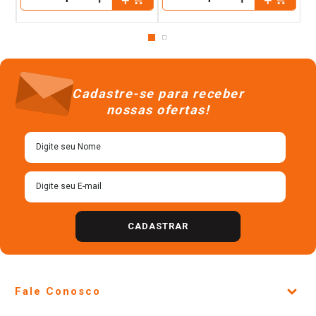
－
－
Cadastre-se para receber
nossas ofertas!
CADASTRAR
Fale Conosco
Site Institucional