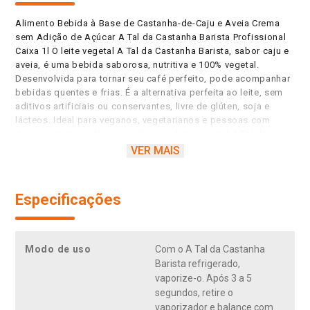
Alimento Bebida à Base de Castanha-de-Caju e Aveia Crema
sem Adição de Açúcar A Tal da Castanha Barista Profissional
Caixa 1l O leite vegetal A Tal da Castanha Barista, sabor caju e
aveia, é uma bebida saborosa, nutritiva e 100% vegetal.
Desenvolvida para tornar seu café perfeito, pode acompanhar
bebidas quentes e frias. É a alternativa perfeita ao leite, sem
aditivos artificiais ou conservantes, livre de glúten, soja e
lácteos. Ideal para veganos, vegetarianos e pessoas com
dietas restritivas. Nesta versão, seu leite vegetal A Tal da
Castanha vem em embalagem de 1 litro. Produto de origem
VER MAIS
natural, sem aditivos artificiais. Não contém soja, lactose,
ingredientes transgênicos, ou glúten. Não contém adição de
açúcares. Funciona perfeitamente para vaporização
Especificações
profissional ou caseira, contribui para a redução do
desmatamento, uso de água potável e emissão de gases de
efeito estufa, por ser totalmente vegetal. É um produto
brasileiro, gerando renda para agricultores brasileiros.
Modo de uso
Com o A Tal da Castanha
Barista refrigerado,
vaporize-o. Após 3 a 5
segundos, retire o
vaporizador e balance com