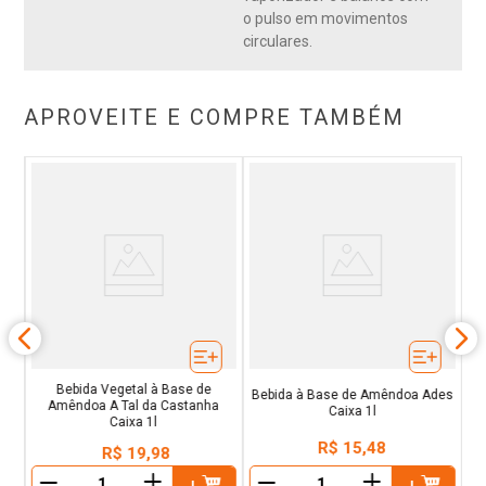
o pulso em movimentos
circulares.
APROVEITE E COMPRE TAMBÉM
Be
Bebida Vegetal à Base de
Bebida à Base de Amêndoa Ades
Amêndoa A Tal da Castanha
Caixa 1l
Caixa 1l
R$
15
,
48
R$
19
,
98
＋
＋