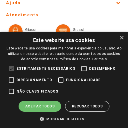
Ajuda
Lojas Físicas e Horários
Telefones e horários das lojas físicas
Ofertas
Atendimento
Política de Privacidade e Termos de Uso
Cartão Giassi
Formas de Pagamento
Giassi
Giassi
Televendas
Políticas de entrega
Vendas Online
Ouvidoria
×
Amigo Giassi
Este website usa cookies
Trocas e Devoluções
Notícias
Este website usa cookies para melhorar a experiência do usuário. Ao
Perguntas frequentes
utilizar o nosso website, o usuário concorda com todos os cookies
Redes Sociais
de acordo com nossa Política de Cookies.
Ler mais
Trabalhe Conosco
ESTRITAMENTE NECESSÁRIOS
DESEMPENHO
Identidade Visual
DIRECIONAMENTO
FUNCIONALIDADE
Pagamento e Segurança
NÃO CLASSIFICADOS
ACEITAR TODOS
RECUSAR TODOS
MOSTRAR DETALHES