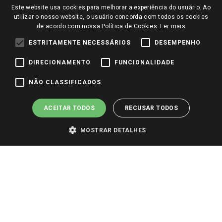
Notícias
Este website usa cookies para melhorar a experiência do usuário. Ao
Perguntas frequentes
utilizar o nosso website, o usuário concorda com todos os cookies
Redes Sociais
de acordo com nossa Política de Cookies.
Ler mais
Trabalhe Conosco
ESTRITAMENTE NECESSÁRIOS
DESEMPENHO
Identidade Visual
DIRECIONAMENTO
FUNCIONALIDADE
Pagamento e Segurança
NÃO CLASSIFICADOS
ACEITAR TODOS
RECUSAR TODOS
MOSTRAR DETALHES
PARA VER OS PREÇOS DA SUA REGIÃO, FAÇA LOGIN E SELECIONE A LOJA DE