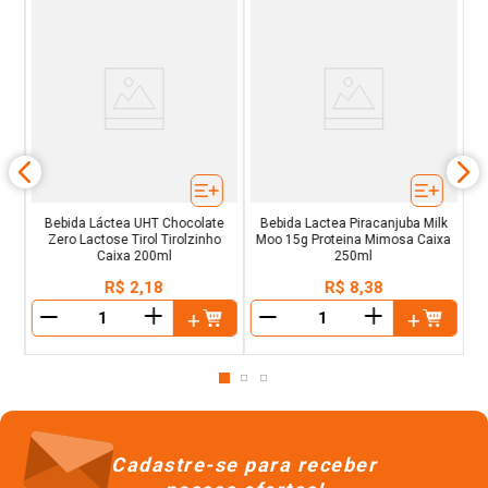
o
Be
é
Bebida Láctea UHT Chocolate
Bebida Lactea Piracanjuba Milk
Zero Lactose Tirol Tirolzinho
Moo 15g Proteina Mimosa Caixa
Caixa 200ml
250ml
R$
2
,
18
R$
8
,
38
＋
＋
－
－
Cadastre-se para receber