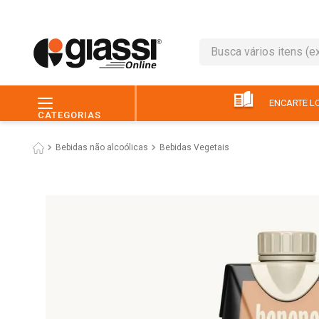
Busca vários itens (ex.: 
TERMOS MAIS BUSC
1
º
leite
ENCARTE LO
CATEGORIAS
2
º
café
Bebidas não alcoólicas
Bebidas Vegetais
3
º
queijo
4
º
papel higiênico
5
º
chocolate
6
º
arroz
7
º
macarrão
8
º
ovo
9
º
pão