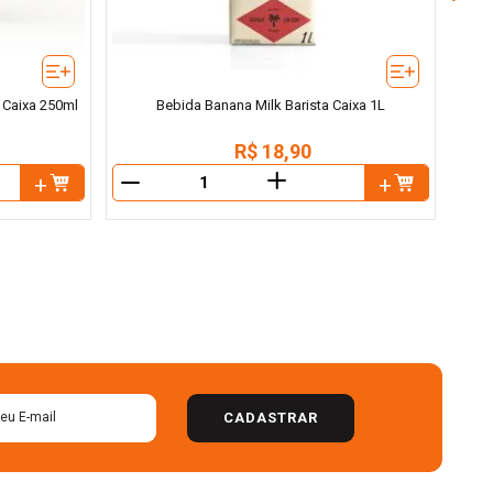
 Caixa 250ml
Bebida Banana Milk Barista Caixa 1L
R$
18
,
90
＋
－
－
CADASTRAR