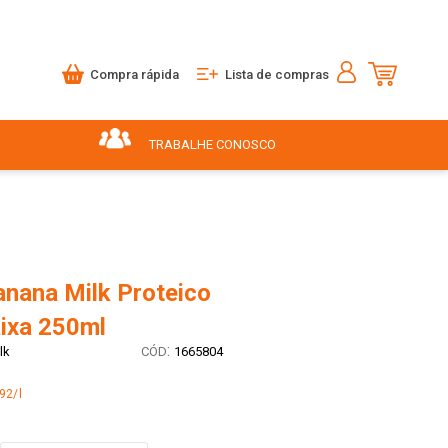
Compra rápida
Lista de compras
TRABALHE CONOSCO
anana Milk Proteico
ixa 250ml
:
lk
1665804
92/l