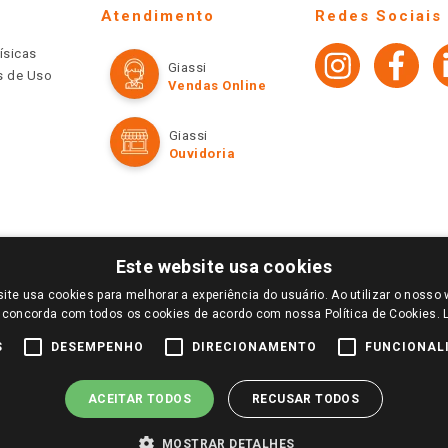
Atendimento
Redes Sociais
ísicas
Giassi
os de Uso
Vendas Online
Giassi
Ouvidoria
Este website usa cookies
ite usa cookies para melhorar a experiência do usuário. Ao utilizar o nosso 
LOGIN E SELECIONE A LOJA DE SUA PREFERÊNCIA. SOMENTE APÓS O LOGIN, OS PREÇOS
 concorda com todos os cookies de acordo com nossa Política de Cookies.
TE SÃO VÁLIDOS APENAS PARA COMPRAS REALIZADAS NO GIASSI.COM.BR E NA LOJA SE
NDAS ONLINE DIVULGADOS NO SITE PREVALECEM ANTE OS DEMAIS EVENTUALMENTE AN
S
DESEMPENHO
DIRECIONAMENTO
FUNCIONAL
DE BUSCAS.
2022 COPYRIGHT - GIASSI SUPERMERCADOS. TODOS OS DIREITOS RESERVADOS.
ACEITAR TODOS
RECUSAR TODOS
MOSTRAR DETALHES