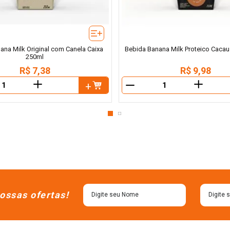
ana Milk Original com Canela Caixa
Bebida Banana Milk Proteico Cacau
250ml
R$
7
,
38
R$
9
,
98
＋
＋
－
ossas ofertas!