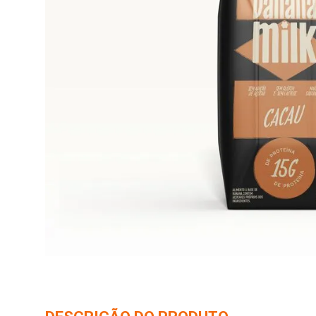
10
º
iogurte