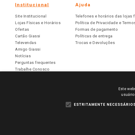
Institucional
Ajuda
Site Institucional
Telefones e horários das lojas f
Lojas Físicas e Horários
Política de Privacidade e Term
Ofertas
Formas de pagamento
Cartão Giassi
Políticas de entrega
Televendas
Trocas e Devoluções
Amigo Giassi
Notícias
Perguntas frequentes
Trabalhe Conosco
Identidade Visual
Este webs
PARA VER OS PREÇOS DA SUA REGIÃO, FAÇA 
usuário
TODOS OS PREÇOS E CONDIÇÕES COMERCIAIS DESTE SI
APLICAM ÀS LOJAS FÍSICAS. OS PREÇOS PARA AS VE
ESTRITAMENTE NECESSÁRIO