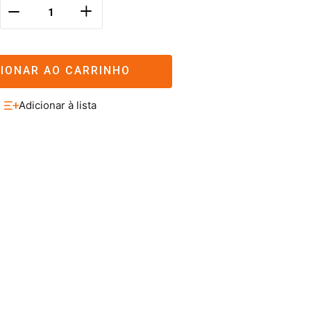
＋
－
CIONAR AO CARRINHO