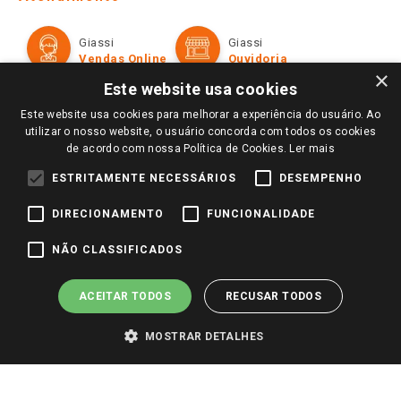
Política de Privacidade e Termos de Uso
Cartão Giassi
Formas de Pagamento
Giassi
Giassi
Televendas
Políticas de entrega
Vendas Online
Ouvidoria
Amigo Giassi
×
Trocas e Devoluções
Este website usa cookies
Notícias
Este website usa cookies para melhorar a experiência do usuário. Ao
Perguntas frequentes
Redes Sociais
utilizar o nosso website, o usuário concorda com todos os cookies
Trabalhe Conosco
de acordo com nossa Política de Cookies.
Ler mais
Identidade Visual
ESTRITAMENTE NECESSÁRIOS
DESEMPENHO
DIRECIONAMENTO
FUNCIONALIDADE
Pagamento e Segurança
NÃO CLASSIFICADOS
ACEITAR TODOS
RECUSAR TODOS
MOSTRAR DETALHES