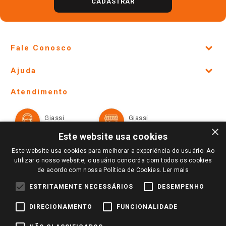
CADASTRAR
Fale Conosco
Site Institucional
Ajuda
Lojas Físicas e Horários
Telefones e horários das lojas físicas
Ofertas
Atendimento
Política de Privacidade e Termos de Uso
Cartão Giassi
Formas de Pagamento
Giassi
Giassi
Televendas
Políticas de entrega
Vendas Online
Ouvidoria
×
Amigo Giassi
Este website usa cookies
Trocas e Devoluções
Notícias
Este website usa cookies para melhorar a experiência do usuário. Ao
Perguntas frequentes
utilizar o nosso website, o usuário concorda com todos os cookies
Redes Sociais
de acordo com nossa Política de Cookies.
Ler mais
Trabalhe Conosco
ESTRITAMENTE NECESSÁRIOS
DESEMPENHO
Identidade Visual
DIRECIONAMENTO
FUNCIONALIDADE