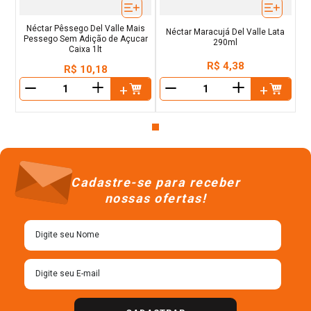
Néctar Pêssego Del Valle Mais
Néctar Maracujá Del Valle Lata
Pessego Sem Adição de Açucar
290ml
Caixa 1lt
R$
4
,
38
R$
10
,
18
＋
＋
－
－
Cadastre-se para receber
nossas ofertas!