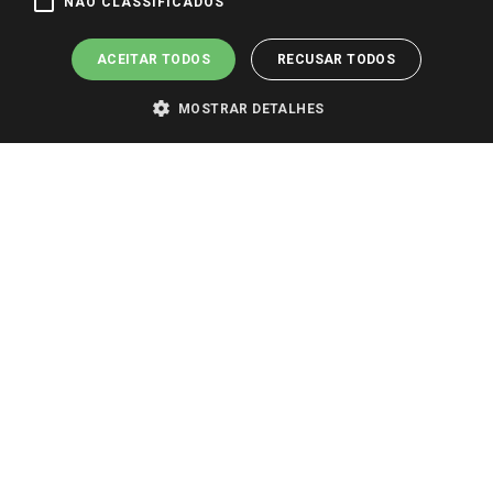
Pagamento e Segurança
NÃO CLASSIFICADOS
ACEITAR TODOS
RECUSAR TODOS
MOSTRAR DETALHES
PARA VER OS PREÇOS DA SUA REGIÃO, FAÇA LOGIN E SELECIONE A LOJA DE
SUA PREFERÊNCIA. SOMENTE APÓS O LOGIN, OS PREÇOS DA SUA REGIÃO OU
LOJA SERÃO CARREGADOS.
TODOS OS PREÇOS E CONDIÇÕES COMERCIAIS DESTE SITE SÃO VÁLIDOS APENAS
PARA COMPRAS REALIZADAS NO GIASSI.COM.BR E NA LOJA SELECIONADA
APÓS O LOGIN, E NÃO NECESSARIAMENTE SE APLICAM ÀS LOJAS FÍSICAS. OS
PREÇOS PARA AS VENDAS ONLINE DIVULGADOS NO SITE PREVALECEM ANTE
OS DEMAIS EVENTUALMENTE ANUNCIADOS EM OUTROS MEIOS DE
COMUNICAÇÃO E SITES DE BUSCAS.
2022 COPYRIGHT - GIASSI SUPERMERCADOS. TODOS OS DIREITOS RESERVADOS.