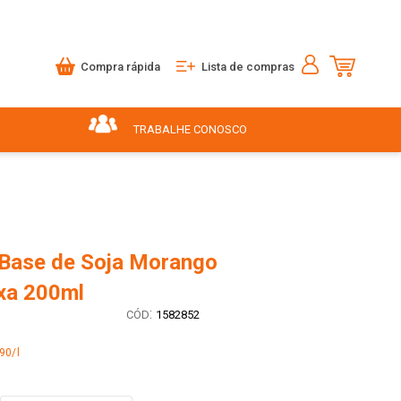
Compra rápida
Lista de compras
TRABALHE CONOSCO
 Base de Soja Morango
xa 200ml
:
1582852
90/l