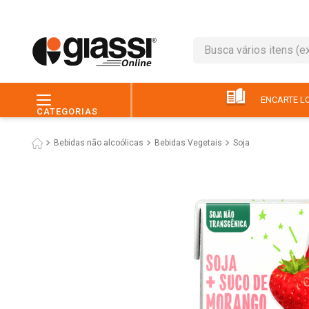
Busca vários itens (ex.: 
TERMOS MAIS BUSC
1
º
leite
ENCARTE LO
CATEGORIAS
2
º
café
Bebidas não alcoólicas
Bebidas Vegetais
Soja
3
º
queijo
4
º
papel higiênico
5
º
chocolate
6
º
pão
7
º
macarrão
8
º
iogurte
9
º
ovo