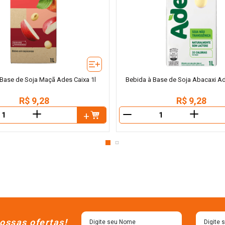
Base de Soja Maçã Ades Caixa 1l
Bebida à Base de Soja Abacaxi Ad
R$
9
,
28
R$
9
,
28
＋
＋
－
ossas ofertas!