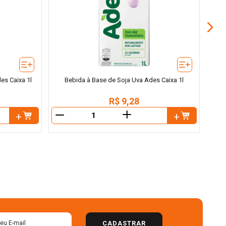
es Caixa 1l
Bebida à Base de Soja Uva Ades Caixa 1l
R$
9
,
28
＋
－
－
CADASTRAR