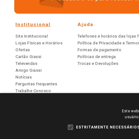
Institucional
Ajuda
Site Institucional
Telefones e horários das lojas f
Lojas Físicas e Horários
Política de Privacidade e Term
Ofertas
Formas de pagamento
Cartão Giassi
Políticas de entrega
Televendas
Trocas e Devoluções
Amigo Giassi
Notícias
Perguntas frequentes
Trabalhe Conosco
Identidade Visual
Este webs
PARA VER OS PREÇOS DA SUA REGIÃO, FAÇA 
usuário
TODOS OS PREÇOS E CONDIÇÕES COMERCIAIS DESTE SI
APLICAM ÀS LOJAS FÍSICAS. OS PREÇOS PARA AS VE
ESTRITAMENTE NECESSÁRIO