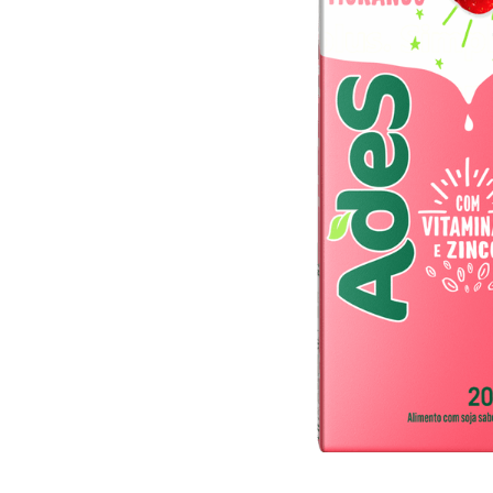
10
º
arroz