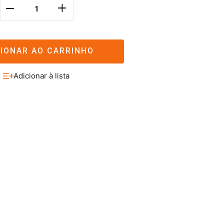
＋
－
CIONAR AO CARRINHO