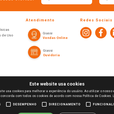
Atendimento
Redes Sociais
ísicas
Giassi
os de Uso
Vendas Online
Giassi
Ouvidoria
Este website usa cookies
ite usa cookies para melhorar a experiência do usuário. Ao utilizar o nosso 
LOGIN E SELECIONE A LOJA DE SUA PREFERÊNCIA. SOMENTE APÓS O LOGIN, OS PREÇOS
 concorda com todos os cookies de acordo com nossa Política de Cookies.
TE SÃO VÁLIDOS APENAS PARA COMPRAS REALIZADAS NO GIASSI.COM.BR E NA LOJA SE
NDAS ONLINE DIVULGADOS NO SITE PREVALECEM ANTE OS DEMAIS EVENTUALMENTE AN
S
DESEMPENHO
DIRECIONAMENTO
FUNCIONAL
DE BUSCAS.
2022 COPYRIGHT - GIASSI SUPERMERCADOS. TODOS OS DIREITOS RESERVADOS.