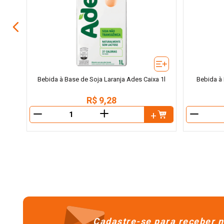
Bebida à Base de Soja Laranja Ades Caixa 1l
Bebida à 
R$
9
,
28
＋
－
－
Cadastre-se para receber n