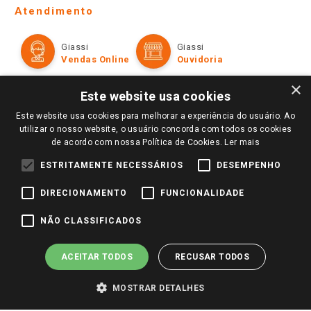
Telefones e horários das lojas físicas
Ofertas
Atendimento
Política de Privacidade e Termos de Uso
Cartão Giassi
Formas de Pagamento
Giassi
Giassi
Televendas
Políticas de entrega
Vendas Online
Ouvidoria
Amigo Giassi
Trocas e Devoluções
×
Notícias
Este website usa cookies
Perguntas frequentes
Redes Sociais
Este website usa cookies para melhorar a experiência do usuário. Ao
Trabalhe Conosco
utilizar o nosso website, o usuário concorda com todos os cookies
de acordo com nossa Política de Cookies.
Ler mais
Identidade Visual
ESTRITAMENTE NECESSÁRIOS
DESEMPENHO
DIRECIONAMENTO
FUNCIONALIDADE
Pagamento e Segurança
NÃO CLASSIFICADOS
ACEITAR TODOS
RECUSAR TODOS
MOSTRAR DETALHES