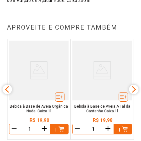
sem Adição de Açúcar Nude. Caixa 250ml
APROVEITE E COMPRE TAMBÉM
.
B
Bebida à Base de Aveia Orgânica
Bebida à Base de Aveia A Tal da
Nude. Caixa 1l
Castanha Caixa 1l
R$
19
,
90
R$
19
,
98
＋
＋
－
－