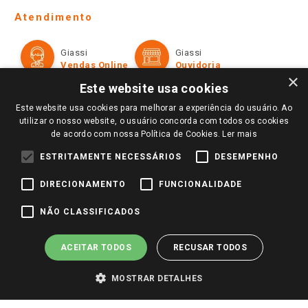
Telefones e horários das lojas físicas
Ofertas
Atendimento
Política de Privacidade e Termos de Uso
Cartão Giassi
Formas de Pagamento
Giassi
Giassi
Televendas
Políticas de entrega
Vendas Online
Ouvidoria
Amigo Giassi
×
Trocas e Devoluções
Este website usa cookies
Notícias
Este website usa cookies para melhorar a experiência do usuário. Ao
Perguntas frequentes
Redes Sociais
utilizar o nosso website, o usuário concorda com todos os cookies
Trabalhe Conosco
de acordo com nossa Política de Cookies.
Ler mais
Identidade Visual
ESTRITAMENTE NECESSÁRIOS
DESEMPENHO
DIRECIONAMENTO
FUNCIONALIDADE
Pagamento e Segurança
NÃO CLASSIFICADOS
ACEITAR TODOS
RECUSAR TODOS
MOSTRAR DETALHES