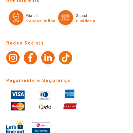
Atendimento
Política de Privacidade e Termos de Uso
Cartão Giassi
Formas de Pagamento
Giassi
Giassi
Televendas
Políticas de entrega
Vendas Online
Ouvidoria
Amigo Giassi
Trocas e Devoluções
Notícias
Perguntas frequentes
Redes Sociais
Trabalhe Conosco
Identidade Visual
Pagamento e Segurança