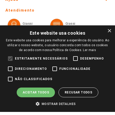
Lojas Físicas e Horários
Telefones e horários das lojas físicas
Ofertas
Atendimento
Política de Privacidade e Termos de Uso
Cartão Giassi
Formas de Pagamento
Giassi
Giassi
Televendas
Políticas de entrega
Vendas Online
Ouvidoria
×
Amigo Giassi
Este website usa cookies
Trocas e Devoluções
Notícias
Este website usa cookies para melhorar a experiência do usuário. Ao
Perguntas frequentes
utilizar o nosso website, o usuário concorda com todos os cookies
Redes Sociais
de acordo com nossa Política de Cookies.
Ler mais
Trabalhe Conosco
ESTRITAMENTE NECESSÁRIOS
DESEMPENHO
Identidade Visual
DIRECIONAMENTO
FUNCIONALIDADE
Pagamento e Segurança
NÃO CLASSIFICADOS
ACEITAR TODOS
RECUSAR TODOS
MOSTRAR DETALHES