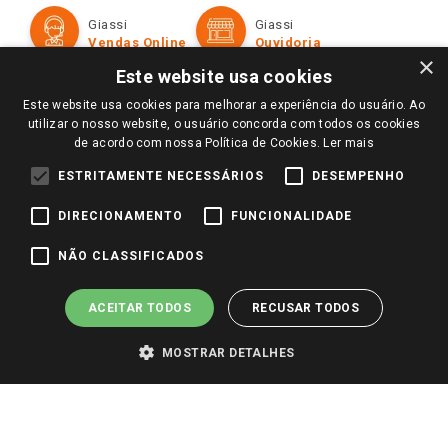
Formas de Pagamento
Giassi
Giassi
Televendas
Políticas de entrega
Vendas Online
Ouvidoria
Amigo Giassi
×
Trocas e Devoluções
Este website usa cookies
Notícias
Este website usa cookies para melhorar a experiência do usuário. Ao
Perguntas frequentes
Redes Sociais
utilizar o nosso website, o usuário concorda com todos os cookies
Trabalhe Conosco
de acordo com nossa Política de Cookies.
Ler mais
Identidade Visual
ESTRITAMENTE NECESSÁRIOS
DESEMPENHO
DIRECIONAMENTO
FUNCIONALIDADE
Pagamento e Segurança
NÃO CLASSIFICADOS
ACEITAR TODOS
RECUSAR TODOS
MOSTRAR DETALHES