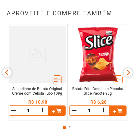
APROVEITE E COMPRE TAMBÉM
o
Salgadinho de Batata Original
Batata Frita Ondulada Picanha
Creme com Cebola Tubo 109g
Slice Pacote 90g
R$
10
,
98
R$
6
,
28
＋
＋
－
－