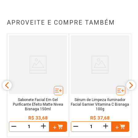
APROVEITE E COMPRE TAMBÉM
ito
H
Se
ixa
Sabonete Facial Em Gel
Sérum de Limpeza Iluminador
Purificante Efeito Matte Nivea
Facial Garnier Vitamina C Bisnaga
Bisnaga 150ml
100g
R$
33
,
68
R$
37
,
68
＋
＋
－
－