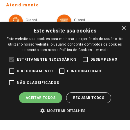
Telefones e horários das lojas físicas
Ofertas
Atendimento
Política de Privacidade e Termos de Uso
Cartão Giassi
Formas de Pagamento
Giassi
Giassi
Televendas
Políticas de entrega
Vendas Online
Ouvidoria
×
Amigo Giassi
Este website usa cookies
Trocas e Devoluções
Notícias
Este website usa cookies para melhorar a experiência do usuário. Ao
Perguntas frequentes
utilizar o nosso website, o usuário concorda com todos os cookies
Redes Sociais
de acordo com nossa Política de Cookies.
Ler mais
Trabalhe Conosco
ESTRITAMENTE NECESSÁRIOS
DESEMPENHO
Identidade Visual
DIRECIONAMENTO
FUNCIONALIDADE
Pagamento e Segurança
NÃO CLASSIFICADOS
ACEITAR TODOS
RECUSAR TODOS
MOSTRAR DETALHES