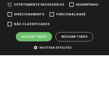
ESTRITAMENTE NECESSÁRIOS
DESEMPENHO
Identidade Visual
DIRECIONAMENTO
FUNCIONALIDADE
Pagamento e Segurança
NÃO CLASSIFICADOS
ACEITAR TODOS
RECUSAR TODOS
MOSTRAR DETALHES
PARA VER OS PREÇOS DA SUA REGIÃO, FAÇA LOGIN E SELECIONE A LOJA DE
SUA PREFERÊNCIA. SOMENTE APÓS O LOGIN, OS PREÇOS DA SUA REGIÃO OU
LOJA SERÃO CARREGADOS.
TODOS OS PREÇOS E CONDIÇÕES COMERCIAIS DESTE SITE SÃO VÁLIDOS APENAS
PARA COMPRAS REALIZADAS NO GIASSI.COM.BR E NA LOJA SELECIONADA