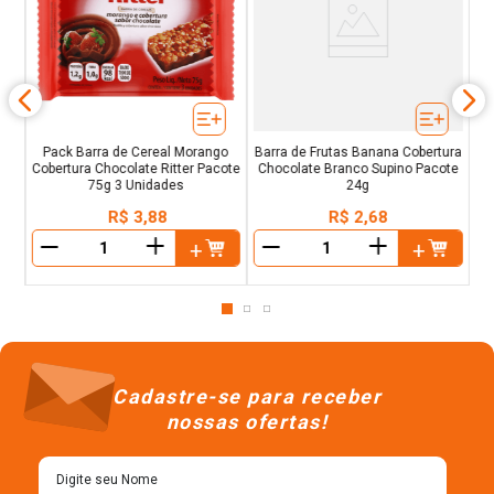
old
Pack Barra de Cereal Morango
Barra de Frutas Banana Cobertura
Cobertura Chocolate Ritter Pacote
Chocolate Branco Supino Pacote
75g 3 Unidades
24g
R$
3
,
88
R$
2
,
68
＋
＋
－
－
Cadastre-se para receber
nossas ofertas!