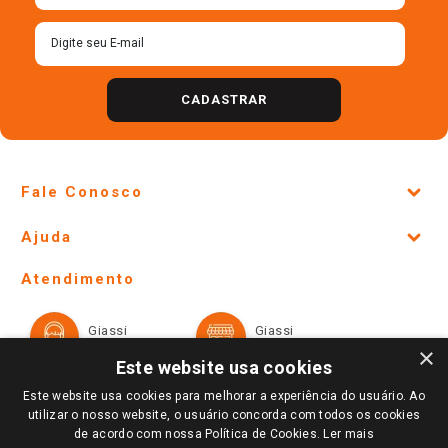
CADASTRAR
Fale Conosco
Site Institucional
Ajuda
Lojas Físicas e Horários
Telefones e horários das lojas físicas
Ofertas
Atendimento
Política de Privacidade e Termos de Uso
Cartão Giassi
Formas de Pagamento
Giassi
Giassi
Televendas
Políticas de entrega
Vendas Online
Ouvidoria
×
Amigo Giassi
Este website usa cookies
Trocas e Devoluções
Notícias
Este website usa cookies para melhorar a experiência do usuário. Ao
Perguntas frequentes
utilizar o nosso website, o usuário concorda com todos os cookies
Redes Sociais
de acordo com nossa Política de Cookies.
Ler mais
Trabalhe Conosco