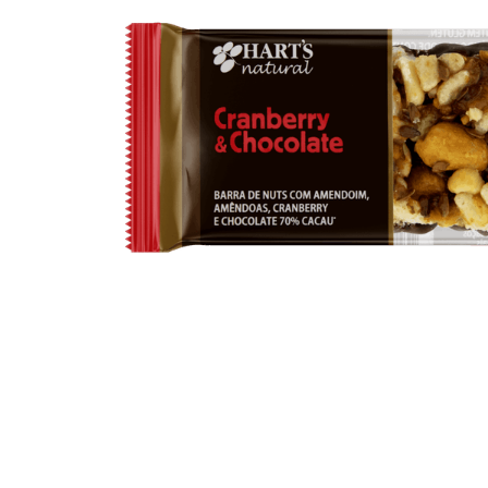
10
º
arroz