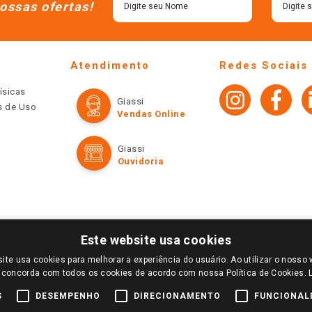
ossas ofertas!
Atendimento
Redes Sociais
ísicas
Giassi
os de Uso
Vendas Online
Giassi
Ouvidoria
Este website usa cookies
ite usa cookies para melhorar a experiência do usuário. Ao utilizar o nosso 
LOGIN E SELECIONE A LOJA DE SUA PREFERÊNCIA. SOMENTE APÓS O LOGIN, OS PREÇOS
 concorda com todos os cookies de acordo com nossa Política de Cookies.
TE SÃO VÁLIDOS APENAS PARA COMPRAS REALIZADAS NO GIASSI.COM.BR E NA LOJA SE
NDAS ONLINE DIVULGADOS NO SITE PREVALECEM ANTE OS DEMAIS EVENTUALMENTE AN
S
DESEMPENHO
DIRECIONAMENTO
FUNCIONAL
DE BUSCAS.
2022 COPYRIGHT - GIASSI SUPERMERCADOS. TODOS OS DIREITOS RESERVADOS.