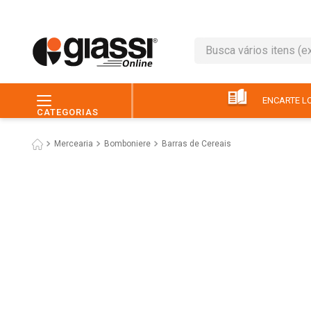
Busca vários itens (ex.: 
TERMOS MAIS BUSC
1
º
leite
ENCARTE LO
CATEGORIAS
2
º
café
Mercearia
Bomboniere
Barras de Cereais
3
º
queijo
4
º
papel higiênico
5
º
pão
6
º
chocolate
7
º
ovo
8
º
iogurte
9
º
macarrão