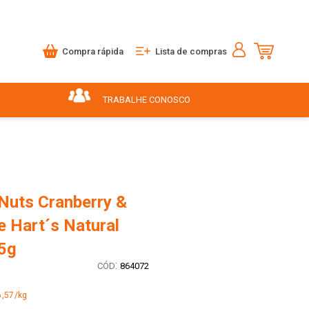
Compra rápida
Lista de compras
TRABALHE CONOSCO
 Nuts Cranberry &
e Hart´s Natural
5g
:
864072
6,57/kg