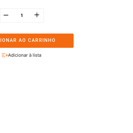
＋
－
CIONAR AO CARRINHO