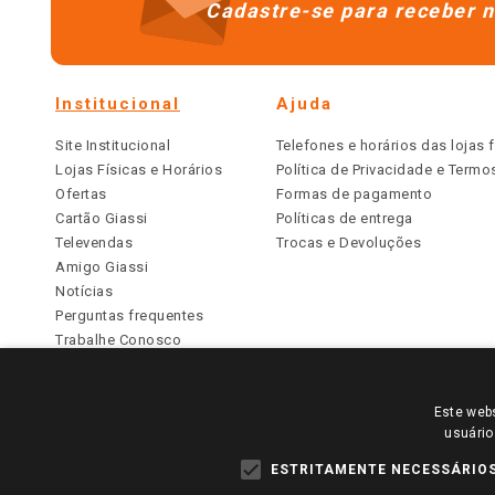
Cadastre-se para receber n
Institucional
Ajuda
Site Institucional
Telefones e horários das lojas f
Lojas Físicas e Horários
Política de Privacidade e Term
Ofertas
Formas de pagamento
Cartão Giassi
Políticas de entrega
Televendas
Trocas e Devoluções
Amigo Giassi
Notícias
Perguntas frequentes
Trabalhe Conosco
Identidade Visual
Este webs
PARA VER OS PREÇOS DA SUA REGIÃO, FAÇA 
usuário
TODOS OS PREÇOS E CONDIÇÕES COMERCIAIS DESTE SI
APLICAM ÀS LOJAS FÍSICAS. OS PREÇOS PARA AS VE
ESTRITAMENTE NECESSÁRIO