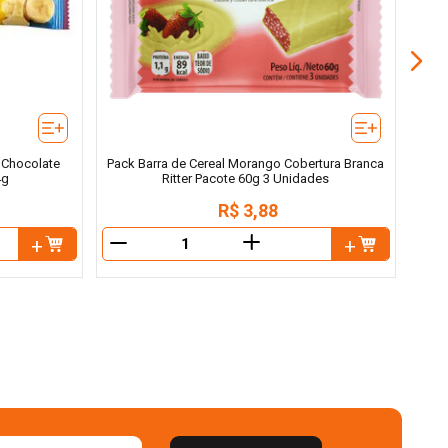
 Chocolate
Pack Barra de Cereal Morango Cobertura Branca
4g
Ritter Pacote 60g 3 Unidades
R$
3
,
88
＋
－
－