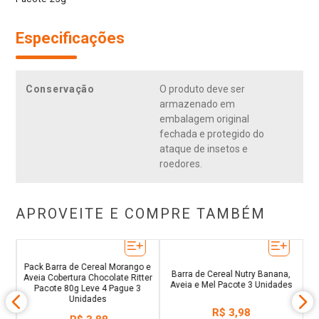
Especificações
Conservação
O produto deve ser
armazenado em
embalagem original
fechada e protegido do
ataque de insetos e
roedores.
APROVEITE E COMPRE TAMBÉM
Pack Barra de Cereal Morango e
Ba
old
Barra de Cereal Nutry Banana,
Aveia Cobertura Chocolate Ritter
Ch
Aveia e Mel Pacote 3 Unidades
Pacote 80g Leve 4 Pague 3
Unidades
R$
3
,
98