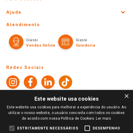
Site Institucional
Ajuda
Lojas Físicas e Horários
Telefones e horários das lojas físicas
Ofertas
Atendimento
Política de Privacidade e Termos de Uso
Cartão Giassi
Formas de Pagamento
Giassi
Giassi
Televendas
Políticas de entrega
Vendas Online
Ouvidoria
Amigo Giassi
Trocas e Devoluções
Notícias
Perguntas frequentes
Redes Sociais
Trabalhe Conosco
Identidade Visual
×
Este website usa cookies
Pagamento e Segurança
Este website usa cookies para melhorar a experiência do usuário. Ao
utilizar o nosso website, o usuário concorda com todos os cookies
de acordo com nossa Política de Cookies.
Ler mais
ESTRITAMENTE NECESSÁRIOS
DESEMPENHO