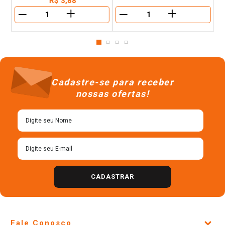
R$
3
,
88
＋
＋
－
－
Cadastre-se para receber
nossas ofertas!
CADASTRAR
Fale Conosco