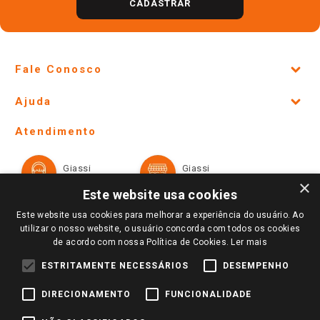
CADASTRAR
Fale Conosco
Site Institucional
Ajuda
Lojas Físicas e Horários
Telefones e horários das lojas físicas
Ofertas
Atendimento
Política de Privacidade e Termos de Uso
Cartão Giassi
Formas de Pagamento
Giassi
Giassi
Televendas
Políticas de entrega
Vendas Online
Ouvidoria
×
Amigo Giassi
Este website usa cookies
Trocas e Devoluções
Notícias
Este website usa cookies para melhorar a experiência do usuário. Ao
Perguntas frequentes
utilizar o nosso website, o usuário concorda com todos os cookies
Redes Sociais
de acordo com nossa Política de Cookies.
Ler mais
Trabalhe Conosco
ESTRITAMENTE NECESSÁRIOS
DESEMPENHO
Identidade Visual
DIRECIONAMENTO
FUNCIONALIDADE