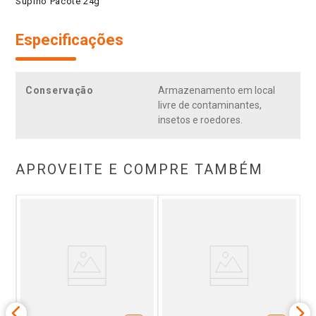
Supino Pacote 24g
Especificações
Conservação
Armazenamento em local
livre de contaminantes,
insetos e roedores.
APROVEITE E COMPRE TAMBÉM
er
Ba
Ch
ar