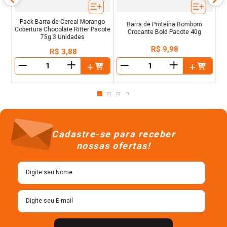
Pack Barra de Cereal Morango
Barra de Proteína Bombom
Cobertura Chocolate Ritter Pacote
Crocante Bold Pacote 40g
75g 3 Unidades
R$
9
,
98
R$
3
,
88
＋
＋
－
－
Cadastre-se para receber
nossas ofertas!