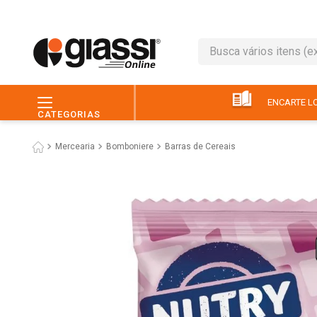
Busca vários itens (ex.: 
TERMOS MAIS BUSC
1
º
café
ENCARTE LO
CATEGORIAS
2
º
leite
Mercearia
Bomboniere
Barras de Cereais
3
º
queijo
4
º
papel higiênico
5
º
chocolate
6
º
macarrão
7
º
arroz
8
º
pão
9
º
ovo