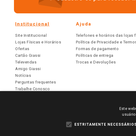
Institucional
Ajuda
Site Institucional
Telefones e horários das lojas f
Lojas Físicas e Horários
Política de Privacidade e Term
Ofertas
Formas de pagamento
Cartão Giassi
Políticas de entrega
Televendas
Trocas e Devoluções
Amigo Giassi
Notícias
Perguntas frequentes
Trabalhe Conosco
Identidade Visual
Este webs
PARA VER OS PREÇOS DA SUA REGIÃO, FAÇA 
usuário
TODOS OS PREÇOS E CONDIÇÕES COMERCIAIS DESTE SI
APLICAM ÀS LOJAS FÍSICAS. OS PREÇOS PARA AS VE
ESTRITAMENTE NECESSÁRIO