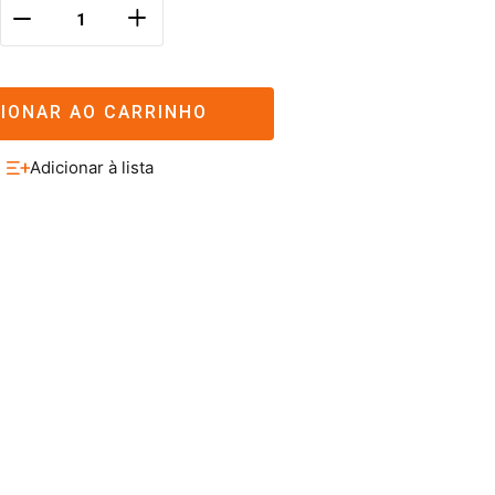
＋
－
CIONAR AO CARRINHO