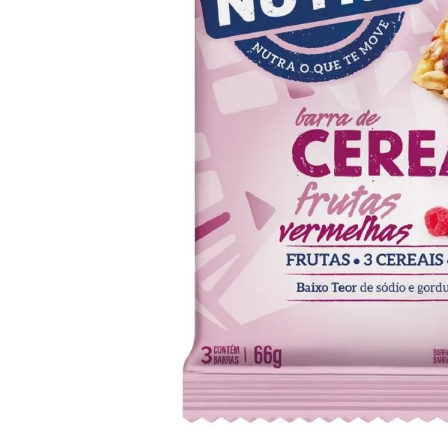
10
º
iogurte