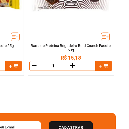
acote 25g
Barra de Proteína Brigadeiro Bold Crunch Pacote
60g
R$
15
,
18
＋
－
CADASTRAR