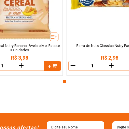
eal Nutry Banana, Aveia e Mel Pacote
Barra de Nuts Clássica Nutry P
3 Unidades
R$
3
,
98
R$
2
,
98
＋
＋
－
ossas ofertas!