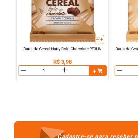
Barra de Cereal Nutry Bolo Chocolate PE3UN
Barra de Cer
R$
3
,
98
＋
－
－
Cadastre-se para receber n