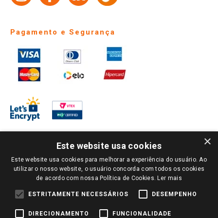
Pagamento e Segurança
×
Este website usa cookies
Este website usa cookies para melhorar a experiência do usuário. Ao
PARA VER OS PREÇOS DA SUA REGIÃO, FAÇA LOGIN E SELECIONE A LOJA DE
utilizar o nosso website, o usuário concorda com todos os cookies
SUA PREFERÊNCIA. SOMENTE APÓS O LOGIN, OS PREÇOS DA SUA REGIÃO OU
de acordo com nossa Política de Cookies.
Ler mais
LOJA SERÃO CARREGADOS.
TODOS OS PREÇOS E CONDIÇÕES COMERCIAIS DESTE SITE SÃO VÁLIDOS APENAS
ESTRITAMENTE NECESSÁRIOS
DESEMPENHO
PARA COMPRAS REALIZADAS NO GIASSI.COM.BR E NA LOJA SELECIONADA
APÓS O LOGIN, E NÃO NECESSARIAMENTE SE APLICAM ÀS LOJAS FÍSICAS. OS
DIRECIONAMENTO
FUNCIONALIDADE
PREÇOS PARA AS VENDAS ONLINE DIVULGADOS NO SITE PREVALECEM ANTE