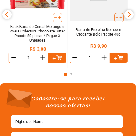
Pack Barra de Cereal Morango e
Barra de Proteína Bombom
Aveia Cobertura Chocolate Ritter
Crocante Bold Pacote 40g
Pacote 80g Leve 4 Pague 3
Unidades
R$
9
,
98
R$
3
,
88
＋
＋
－
－
Cadastre-se para receber
nossas ofertas!