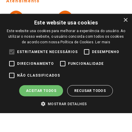
Atendimento
Política de Privacidade e Termos de Uso
Cartão Giassi
Formas de Pagamento
Giassi
Giassi
Televendas
×
Políticas de entrega
Vendas Online
Ouvidoria
Este website usa cookies
Amigo Giassi
Trocas e Devoluções
Este website usa cookies para melhorar a experiência do usuário. Ao
Notícias
utilizar o nosso website, o usuário concorda com todos os cookies
Perguntas frequentes
de acordo com nossa Política de Cookies.
Ler mais
Redes Sociais
Trabalhe Conosco
ESTRITAMENTE NECESSÁRIOS
DESEMPENHO
Identidade Visual
DIRECIONAMENTO
FUNCIONALIDADE
NÃO CLASSIFICADOS
Pagamento e Segurança
ACEITAR TODOS
RECUSAR TODOS
MOSTRAR DETALHES