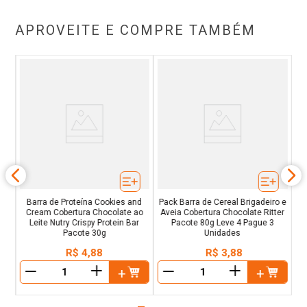
APROVEITE E COMPRE TAMBÉM
0g
Barra de Proteína Cookies and
Pack Barra de Cereal Brigadeiro e
Cream Cobertura Chocolate ao
Aveia Cobertura Chocolate Ritter
Leite Nutry Crispy Protein Bar
Pacote 80g Leve 4 Pague 3
Pacote 30g
Unidades
R$
4
,
88
R$
3
,
88
＋
＋
－
－