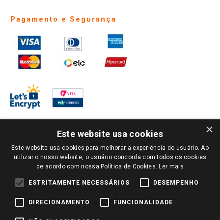
Pagamento e Segurança
×
Este website usa cookies
Este website usa cookies para melhorar a experiência do usuário. Ao
PARA VER OS PREÇOS DA SUA REGIÃO, FAÇA LOGIN E SELECIONE A LOJA DE
utilizar o nosso website, o usuário concorda com todos os cookies
SUA PREFERÊNCIA. SOMENTE APÓS O LOGIN, OS PREÇOS DA SUA REGIÃO OU
de acordo com nossa Política de Cookies.
Ler mais
LOJA SERÃO CARREGADOS.
TODOS OS PREÇOS E CONDIÇÕES COMERCIAIS DESTE SITE SÃO VÁLIDOS APENAS
ESTRITAMENTE NECESSÁRIOS
DESEMPENHO
PARA COMPRAS REALIZADAS NO GIASSI.COM.BR E NA LOJA SELECIONADA
APÓS O LOGIN, E NÃO NECESSARIAMENTE SE APLICAM ÀS LOJAS FÍSICAS. OS
DIRECIONAMENTO
FUNCIONALIDADE
PREÇOS PARA AS VENDAS ONLINE DIVULGADOS NO SITE PREVALECEM ANTE
OS DEMAIS EVENTUALMENTE ANUNCIADOS EM OUTROS MEIOS DE
COMUNICAÇÃO E SITES DE BUSCAS.