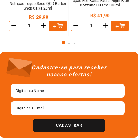
Loção Pós-Barba Facial Night Blue
Nutrição Toque Seco QOD Barber
Bozzano Frasco 100ml
Shop Caixa 25ml
R$
41
,
90
R$
29
,
98
＋
＋
－
－
Cadastre-se para receber
nossas ofertas!
CADASTRAR