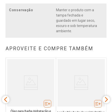
Conservação
Manter o produto com a
tampa fechada e
guardado em lugar seco,
escuro e sob temperatura
ambiente.
APROVEITE E COMPRE TAMBÉM
en
B
Óleo para Barba Hidratação e