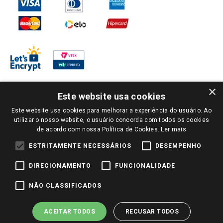
×
Este website usa cookies
Este website usa cookies para melhorar a experiência do usuário. Ao
PARA VER OS PREÇOS DA SUA REGIÃO, FAÇA LOGIN E SELECIONE A LOJA DE
utilizar o nosso website, o usuário concorda com todos os cookies
SUA PREFERÊNCIA. SOMENTE APÓS O LOGIN, OS PREÇOS DA SUA REGIÃO OU
de acordo com nossa Política de Cookies.
Ler mais
LOJA SERÃO CARREGADOS.
TODOS OS PREÇOS E CONDIÇÕES COMERCIAIS DESTE SITE SÃO VÁLIDOS APENAS
ESTRITAMENTE NECESSÁRIOS
DESEMPENHO
PARA COMPRAS REALIZADAS NO GIASSI.COM.BR E NA LOJA SELECIONADA
APÓS O LOGIN, E NÃO NECESSARIAMENTE SE APLICAM ÀS LOJAS FÍSICAS. OS
DIRECIONAMENTO
FUNCIONALIDADE
PREÇOS PARA AS VENDAS ONLINE DIVULGADOS NO SITE PREVALECEM ANTE
OS DEMAIS EVENTUALMENTE ANUNCIADOS EM OUTROS MEIOS DE
COMUNICAÇÃO E SITES DE BUSCAS.
NÃO CLASSIFICADOS
2022 COPYRIGHT - GIASSI SUPERMERCADOS. TODOS OS DIREITOS RESERVADOS.
ACEITAR TODOS
RECUSAR TODOS