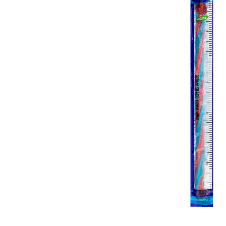
10
º
iogurte