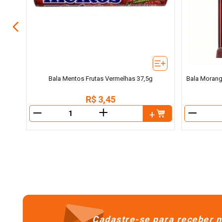
Bala Mentos Frutas Vermelhas 37,5g
Bala Morang
R$
3
,
45
＋
－
－
Cadastre-se para receber n