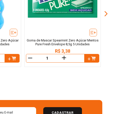
a Zero Açúcar
Goma de Mascar Spearmint Zero Açúcar Mentos
idades
Pure Fresh Envelope 8,5g 5 Unidades
R$
3
,
38
＋
－
－
CADASTRAR