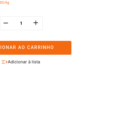
,00/kg
＋
－
CIONAR AO CARRINHO