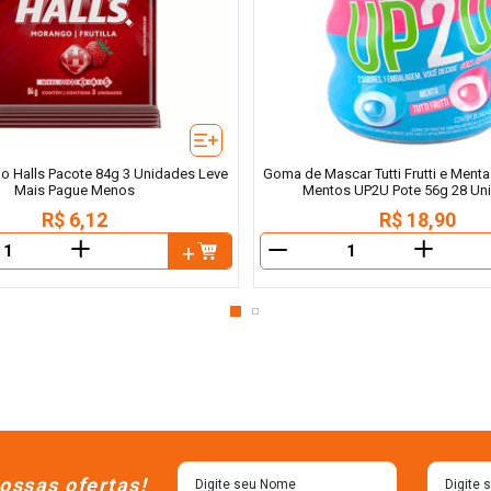
o Halls Pacote 84g 3 Unidades Leve
Goma de Mascar Tutti Frutti e Ment
Mais Pague Menos
Mentos UP2U Pote 56g 28 Un
R$
6
,
12
R$
18
,
90
＋
＋
－
ossas ofertas!