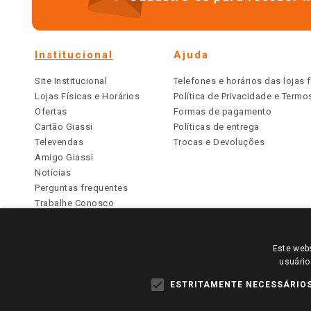
Institucional
Ajuda
Site Institucional
Telefones e horários das lojas f
Lojas Físicas e Horários
Política de Privacidade e Term
Ofertas
Formas de pagamento
Cartão Giassi
Políticas de entrega
Televendas
Trocas e Devoluções
Amigo Giassi
Notícias
Perguntas frequentes
Trabalhe Conosco
Identidade Visual
Este webs
PARA VER OS PREÇOS DA SUA REGIÃO, FAÇA 
usuário
TODOS OS PREÇOS E CONDIÇÕES COMERCIAIS DESTE SI
APLICAM ÀS LOJAS FÍSICAS. OS PREÇOS PARA AS VE
ESTRITAMENTE NECESSÁRIO