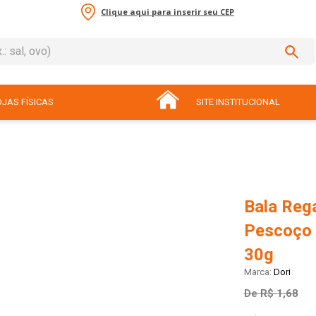
Clique aqui para inserir seu CEP
sal, ovo)
ADOS
JAS FÍSICAS
SITE INSTITUCIONAL
Bala Reg
Pescoço 
30g
Dori
De
R$ 1,68