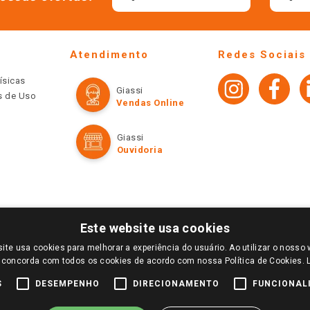
Atendimento
Redes Sociais
ísicas
Giassi
os de Uso
Vendas Online
Giassi
Ouvidoria
Este website usa cookies
ite usa cookies para melhorar a experiência do usuário. Ao utilizar o nosso 
LOGIN E SELECIONE A LOJA DE SUA PREFERÊNCIA. SOMENTE APÓS O LOGIN, OS PREÇOS
 concorda com todos os cookies de acordo com nossa Política de Cookies.
TE SÃO VÁLIDOS APENAS PARA COMPRAS REALIZADAS NO GIASSI.COM.BR E NA LOJA SE
NDAS ONLINE DIVULGADOS NO SITE PREVALECEM ANTE OS DEMAIS EVENTUALMENTE AN
S
DESEMPENHO
DIRECIONAMENTO
FUNCIONAL
DE BUSCAS.
2022 COPYRIGHT - GIASSI SUPERMERCADOS. TODOS OS DIREITOS RESERVADOS.