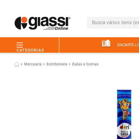
Busca vários itens (ex.: 
TERMOS MAIS BUSC
1
º
leite
ENCARTE LO
CATEGORIAS
2
º
café
Mercearia
Bomboniere
Balas e Gomas
3
º
queijo
4
º
papel higiênico
5
º
chocolate
6
º
arroz
7
º
macarrão
8
º
ovo
9
º
pão