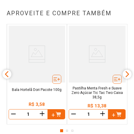
APROVEITE E COMPRE TAMBÉM
n
B
sh
Pastilha Menta Fresh e Suave
Bala Hortelã Dori Pacote 100g
Zero Açúcar Tic Tac Two Caixa
38,5g
R$
3
,
58
R$
13
,
38
＋
＋
－
－