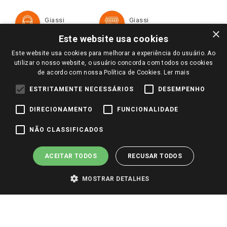
Política de Privacidade e Termos de Uso
Cartão Giassi
Formas de Pagamento
Giassi
Giassi
Televendas
Políticas de entrega
Vendas Online
Ouvidoria
×
Amigo Giassi
Este website usa cookies
Trocas e Devoluções
Notícias
Este website usa cookies para melhorar a experiência do usuário. Ao
Perguntas frequentes
utilizar o nosso website, o usuário concorda com todos os cookies
Redes Sociais
de acordo com nossa Política de Cookies.
Ler mais
Trabalhe Conosco
ESTRITAMENTE NECESSÁRIOS
DESEMPENHO
Identidade Visual
DIRECIONAMENTO
FUNCIONALIDADE
Pagamento e Segurança
NÃO CLASSIFICADOS
ACEITAR TODOS
RECUSAR TODOS
MOSTRAR DETALHES