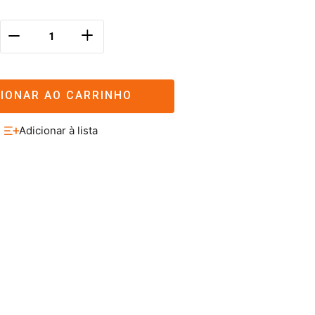
＋
－
CIONAR AO CARRINHO