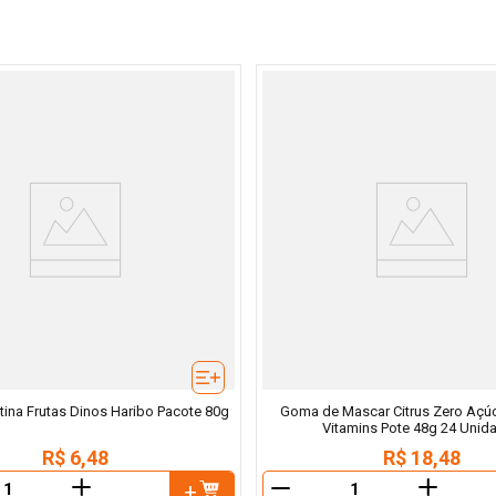
tina Frutas Dinos Haribo Pacote 80g
Goma de Mascar Citrus Zero Açú
Vitamins Pote 48g 24 Unid
R$
6
,
48
R$
18
,
48
＋
＋