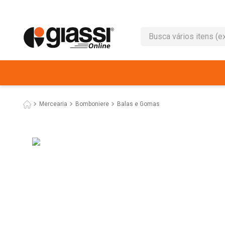
Busca vários itens (ex.: 
TERMOS MAIS BUSC
1
º
café
2
º
leite
Mercearia
Bomboniere
Balas e Gomas
3
º
queijo
4
º
papel higiênico
5
º
chocolate
6
º
macarrão
7
º
arroz
8
º
pão
9
º
ovo