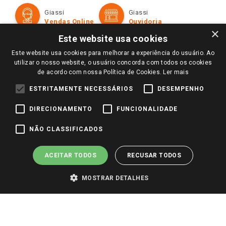
Formas de Pagamento
Giassi
Giassi
Televendas
Políticas de entrega
Vendas Online
Ouvidoria
Amigo Giassi
×
Trocas e Devoluções
Este website usa cookies
Notícias
Este website usa cookies para melhorar a experiência do usuário. Ao
Perguntas frequentes
Redes Sociais
utilizar o nosso website, o usuário concorda com todos os cookies
Trabalhe Conosco
de acordo com nossa Política de Cookies.
Ler mais
Identidade Visual
ESTRITAMENTE NECESSÁRIOS
DESEMPENHO
DIRECIONAMENTO
FUNCIONALIDADE
Pagamento e Segurança
NÃO CLASSIFICADOS
ACEITAR TODOS
RECUSAR TODOS
MOSTRAR DETALHES