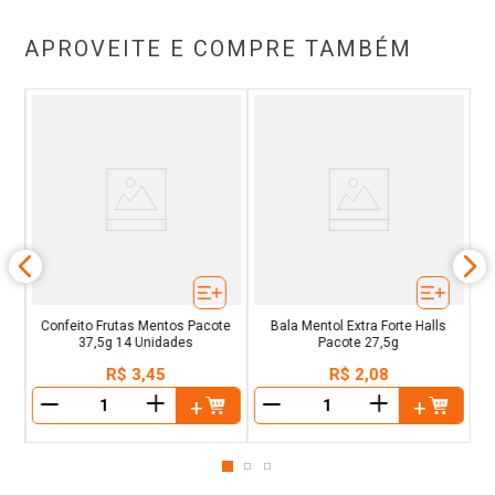
APROVEITE E COMPRE TAMBÉM
ent
Confeito Frutas Mentos Pacote
Bala Mentol Extra Forte Halls
37,5g 14 Unidades
Pacote 27,5g
R$
3
,
45
R$
2
,
08
＋
＋
－
－