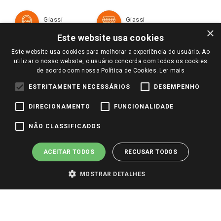
Política de Privacidade e Termos de Uso
Cartão Giassi
Formas de Pagamento
Giassi
Giassi
Televendas
Políticas de entrega
Vendas Online
Ouvidoria
×
Amigo Giassi
Este website usa cookies
Trocas e Devoluções
Notícias
Este website usa cookies para melhorar a experiência do usuário. Ao
Perguntas frequentes
utilizar o nosso website, o usuário concorda com todos os cookies
Redes Sociais
de acordo com nossa Política de Cookies.
Ler mais
Trabalhe Conosco
ESTRITAMENTE NECESSÁRIOS
DESEMPENHO
Identidade Visual
DIRECIONAMENTO
FUNCIONALIDADE
Pagamento e Segurança
NÃO CLASSIFICADOS
ACEITAR TODOS
RECUSAR TODOS
MOSTRAR DETALHES