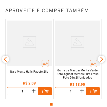
APROVEITE E COMPRE TAMBÉM
o
e
Goma de Mascar Menta Verde
Bala Menta Halls Pacote 28g
Zero Açúcar Mentos Pure Fresh
Pote 56g 28 Unidades
R$
2
,
08
R$
18
,
90
＋
＋
－
－