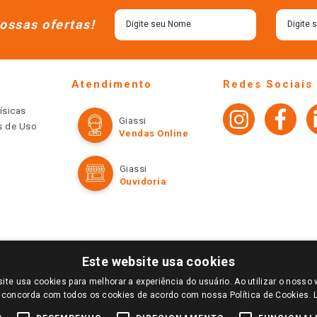
ossas ofertas!
Atendimento
Redes Sociais
ísicas
Giassi
os de Uso
Vendas Online
Giassi
Ouvidoria
Este website usa cookies
ite usa cookies para melhorar a experiência do usuário. Ao utilizar o nosso 
LOGIN E SELECIONE A LOJA DE SUA PREFERÊNCIA. SOMENTE APÓS O LOGIN, OS PREÇOS
 concorda com todos os cookies de acordo com nossa Política de Cookies.
TE SÃO VÁLIDOS APENAS PARA COMPRAS REALIZADAS NO GIASSI.COM.BR E NA LOJA SE
NDAS ONLINE DIVULGADOS NO SITE PREVALECEM ANTE OS DEMAIS EVENTUALMENTE AN