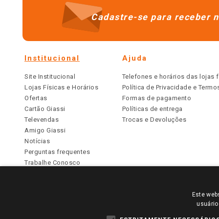
Cadastre-se para receber n
Institucional
Ajuda
Site Institucional
Telefones e horários das lojas f
Lojas Físicas e Horários
Política de Privacidade e Term
Ofertas
Formas de pagamento
Cartão Giassi
Políticas de entrega
Televendas
Trocas e Devoluções
Amigo Giassi
Notícias
Perguntas frequentes
Trabalhe Conosco
Identidade Visual
Este webs
PARA VER OS PREÇOS DA SUA REGIÃO, FAÇA 
usuário
TODOS OS PREÇOS E CONDIÇÕES COMERCIAIS DESTE SI
APLICAM ÀS LOJAS FÍSICAS. OS PREÇOS PARA AS VE