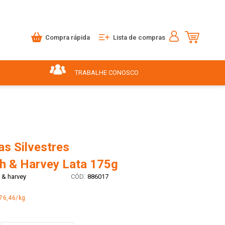
Compra rápida
Lista de compras
TRABALHE CONOSCO
as Silvestres
h & Harvey Lata 175g
:
 & harvey
886017
76,46/kg