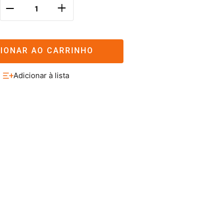
＋
－
CIONAR AO CARRINHO