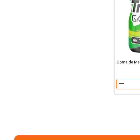
Goma de Masc
－