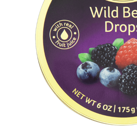
10
º
arroz