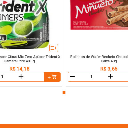
ar Citrus Mix Zero Açúcar Trident X
Rolinhos de Wafer Recheio Chocol
Gamers Pote 48,3g
Caixa 40g
R$
14
,
18
R$
3
,
65
＋
＋
－