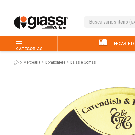
Busca vários itens (ex.: 
TERMOS MAIS BUSC
1
º
leite
ENCARTE LO
CATEGORIAS
2
º
café
Mercearia
Bomboniere
Balas e Gomas
3
º
queijo
4
º
papel higiênico
5
º
chocolate
6
º
pão
7
º
macarrão
8
º
iogurte
9
º
ovo