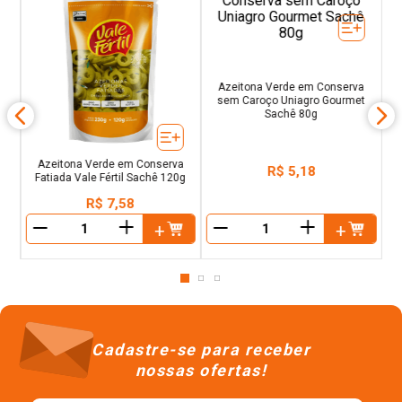
a
00g
Azeitona Verde em Conserva
Azeitona Verde em Conserva
sem Caroço Uniagro Gourmet
Fatiada Vale Fértil Sachê 120g
Sachê 80g
R$
7
,
58
R$
5
,
18
＋
＋
－
－
Cadastre-se para receber
nossas ofertas!