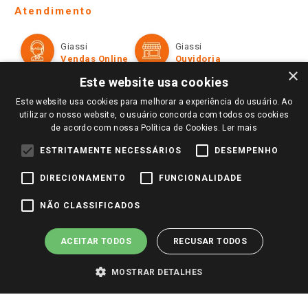
Telefones e horários das lojas físicas
Ofertas
Atendimento
Política de Privacidade e Termos de Uso
Cartão Giassi
Formas de Pagamento
Giassi
Giassi
Televendas
Políticas de entrega
Vendas Online
Ouvidoria
Amigo Giassi
×
Trocas e Devoluções
Este website usa cookies
Notícias
Este website usa cookies para melhorar a experiência do usuário. Ao
Perguntas frequentes
Redes Sociais
utilizar o nosso website, o usuário concorda com todos os cookies
Trabalhe Conosco
de acordo com nossa Política de Cookies.
Ler mais
Identidade Visual
ESTRITAMENTE NECESSÁRIOS
DESEMPENHO
DIRECIONAMENTO
FUNCIONALIDADE
Pagamento e Segurança
NÃO CLASSIFICADOS
ACEITAR TODOS
RECUSAR TODOS
MOSTRAR DETALHES