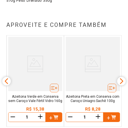
570g Peso Drenado 350g
APROVEITE E COMPRE TAMBÉM
a
Azeitona Verde em Conserva
Azeitona Preta em Conserva com
sem Caroço Vale Fértil Vidro 160g
Caroço Uniagro Sachê 100g
R$
15
,
38
R$
8
,
28
＋
＋
－
－