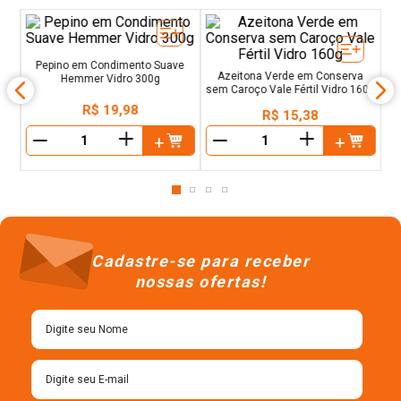
a
dro
Pepino em Condimento Suave
Azeitona Verde em Conserva
Hemmer Vidro 300g
sem Caroço Vale Fértil Vidro 160g
R$
19
,
98
R$
15
,
38
＋
＋
－
－
Cadastre-se para receber