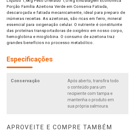
Líquido 1,6kg Peso Drenado 1,01kg Embalagem Econômica
Porção Família Azeitona Verde em Conserva Fatiada,
descaroçada e fatiada mecanicamente, ideal para preparo de
inúmeras receitas. As azeitonas, são ricas em ferro, mineral
essencial para oxigenação celular. O nutriente é constituinte
das proteínas transportadoras de oxigênio em nosso corpo,
hemoglobina e mioglobina. O consumo de azeitona traz
grandes benefícios no processo metabólico.
Especificações
Conservação
Após aberto, transfira todo
o conteúdo para um
recipiente com tampa e
mantenha o produto em
sua própria salmoura.
APROVEITE E COMPRE TAMBÉM