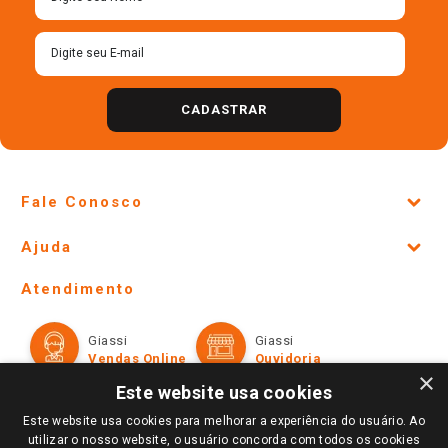
CADASTRAR
Fale Conosco
Site Institucional
Ajuda
Lojas Físicas e Horários
Telefones e horários das lojas físicas
Ofertas
Atendimento
Política de Privacidade e Termos de Uso
Cartão Giassi
Formas de Pagamento
Giassi
Giassi
Televendas
Políticas de entrega
Vendas Online
Ouvidoria
Amigo Giassi
×
Trocas e Devoluções
Este website usa cookies
Notícias
Este website usa cookies para melhorar a experiência do usuário. Ao
Perguntas frequentes
Redes Sociais
utilizar o nosso website, o usuário concorda com todos os cookies