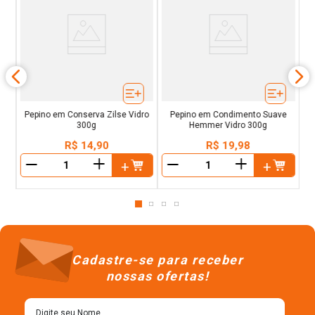
a
ê
se
ca
Pepino em Conserva Zilse Vidro
Pepino em Condimento Suave
300g
Hemmer Vidro 300g
R$
14
,
90
R$
19
,
98
＋
＋
－
－
Cadastre-se para receber
nossas ofertas!