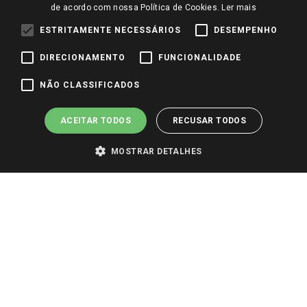
Trabalhe Conosco
de acordo com nossa Política de Cookies.
Ler mais
Identidade Visual
ESTRITAMENTE NECESSÁRIOS
DESEMPENHO
DIRECIONAMENTO
FUNCIONALIDADE
Pagamento e Segurança
NÃO CLASSIFICADOS
ACEITAR TODOS
RECUSAR TODOS
MOSTRAR DETALHES
PARA VER OS PREÇOS DA SUA REGIÃO, FAÇA LOGIN E SELECIONE A LOJA DE
SUA PREFERÊNCIA. SOMENTE APÓS O LOGIN, OS PREÇOS DA SUA REGIÃO OU
LOJA SERÃO CARREGADOS.
TODOS OS PREÇOS E CONDIÇÕES COMERCIAIS DESTE SITE SÃO VÁLIDOS APENAS