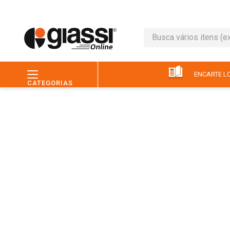
Busca vários itens (ex.: 
TERMOS MAIS BUSC
1
º
leite
ENCARTE LO
CATEGORIAS
2
º
café
3
º
queijo
4
º
papel higiênico
5
º
chocolate
6
º
pão
7
º
macarrão
8
º
iogurte
9
º
ovo