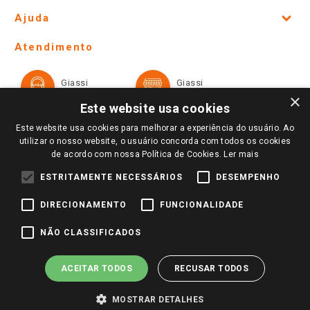
Site Institucional
Ajuda
Lojas Físicas e Horários
Telefones e horários das lojas físicas
Ofertas
Atendimento
Política de Privacidade e Termos de Uso
Cartão Giassi
Formas de Pagamento
Giassi
Giassi
Televendas
Políticas de entrega
Vendas Online
Ouvidoria
×
Amigo Giassi
Este website usa cookies
Trocas e Devoluções
Notícias
Este website usa cookies para melhorar a experiência do usuário. Ao
Perguntas frequentes
utilizar o nosso website, o usuário concorda com todos os cookies
Redes Sociais
de acordo com nossa Política de Cookies.
Ler mais
Trabalhe Conosco
ESTRITAMENTE NECESSÁRIOS
DESEMPENHO
Identidade Visual
DIRECIONAMENTO
FUNCIONALIDADE
Pagamento e Segurança
NÃO CLASSIFICADOS
ACEITAR TODOS
RECUSAR TODOS
MOSTRAR DETALHES