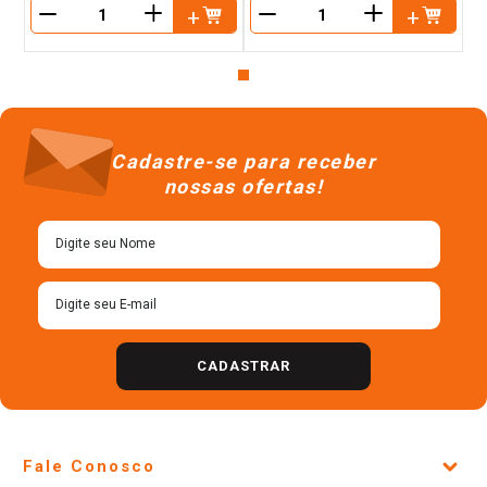
＋
＋
－
－
Cadastre-se para receber
nossas ofertas!
CADASTRAR
Fale Conosco