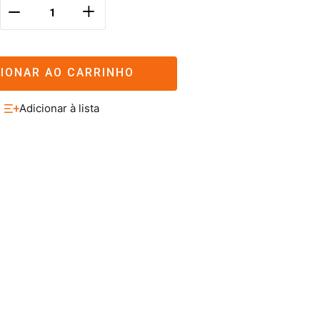
＋
－
CIONAR AO CARRINHO