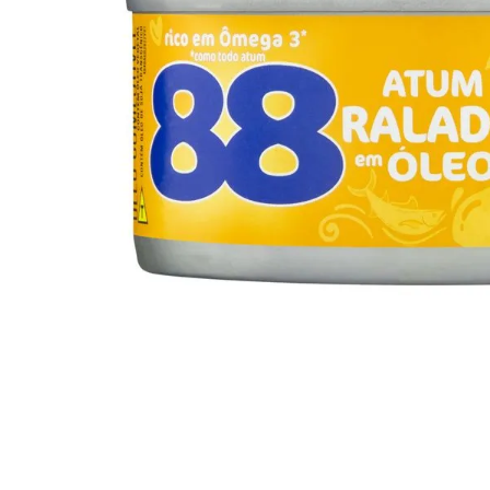
10
º
arroz