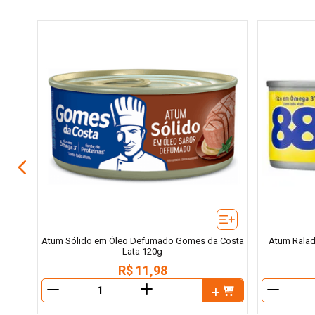
 Lata
Atum Sólido em Óleo Defumado Gomes da Costa
Atum Ralad
Lata 120g
R$
11
,
98
＋
－
－