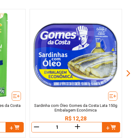
At
es da Costa
Sardinha com Óleo Gomes da Costa Lata 150g
Embalagem Econômica
R$
12
,
28
＋
－
－