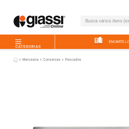
Busca vários itens (ex.: 
TERMOS MAIS BUSC
1
º
leite
ENCARTE LO
CATEGORIAS
2
º
café
Mercearia
Conservas
Pescados
3
º
queijo
4
º
papel higiênico
5
º
chocolate
6
º
pão
7
º
macarrão
8
º
iogurte
9
º
ovo