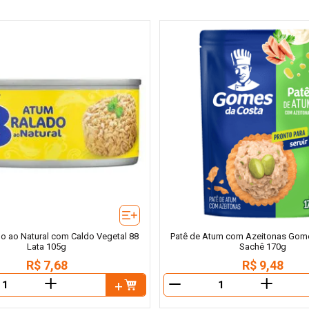
o ao Natural com Caldo Vegetal 88
Patê de Atum com Azeitonas Gom
Lata 105g
Sachê 170g
R$
7
,
68
R$
9
,
48
＋
＋
－