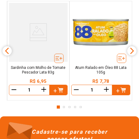
lha
P
ta
Sardinha com Molho de Tomate
Atum Ralado em Óleo 88 Lata
Pescador Lata 83g
105g
R$
6
,
95
R$
7
,
78
＋
＋
－
－
Cadastre-se para receber
nossas ofertas!