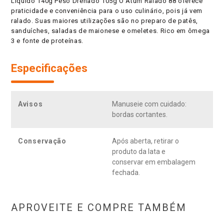
Líquido 140g Peso Drenado 105g O Atum Ralado 88 oferece
praticidade e conveniência para o uso culinário, pois já vem
ralado. Suas maiores utilizações são no preparo de patês,
sanduíches, saladas de maionese e omeletes. Rico em ômega
3 e fonte de proteínas.
Especificações
Avisos
Manuseie com cuidado:
bordas cortantes.
Conservação
Após aberta, retirar o
produto da lata e
conservar em embalagem
fechada.
APROVEITE E COMPRE TAMBÉM