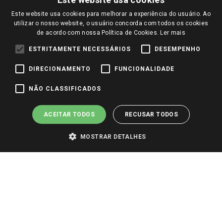
Notícias
Este website usa cookies para melhorar a experiência do usuário. Ao
Perguntas frequentes
Redes Sociais
utilizar o nosso website, o usuário concorda com todos os cookies
Trabalhe Conosco
de acordo com nossa Política de Cookies.
Ler mais
Identidade Visual
ESTRITAMENTE NECESSÁRIOS
DESEMPENHO
DIRECIONAMENTO
FUNCIONALIDADE
Pagamento e Segurança
NÃO CLASSIFICADOS
ACEITAR TODOS
RECUSAR TODOS
MOSTRAR DETALHES
PARA VER OS PREÇOS DA SUA REGIÃO, FAÇA LOGIN E SELECIONE A LOJA DE