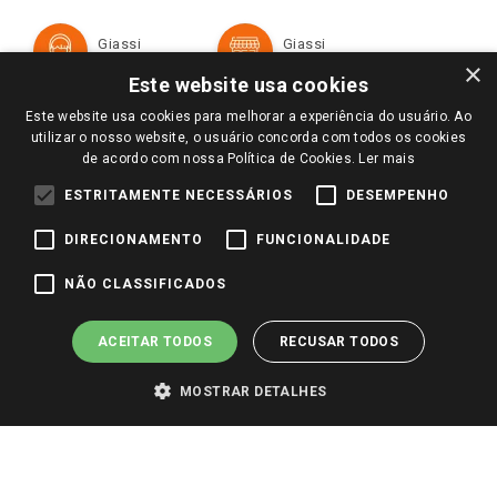
Política de Privacidade e Termos de Uso
Cartão Giassi
Formas de Pagamento
Giassi
Giassi
Televendas
Políticas de entrega
Vendas Online
Ouvidoria
×
Amigo Giassi
Este website usa cookies
Trocas e Devoluções
Notícias
Este website usa cookies para melhorar a experiência do usuário. Ao
Perguntas frequentes
utilizar o nosso website, o usuário concorda com todos os cookies
Redes Sociais
de acordo com nossa Política de Cookies.
Ler mais
Trabalhe Conosco
ESTRITAMENTE NECESSÁRIOS
DESEMPENHO
Identidade Visual
DIRECIONAMENTO
FUNCIONALIDADE
Pagamento e Segurança
NÃO CLASSIFICADOS
ACEITAR TODOS
RECUSAR TODOS
MOSTRAR DETALHES