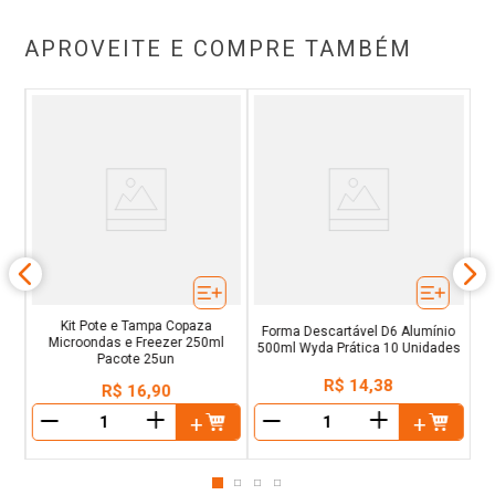
APROVEITE E COMPRE TAMBÉM
na
A
Kit Pote e Tampa Copaza
Forma Descartável D6 Alumínio
Microondas e Freezer 250ml
500ml Wyda Prática 10 Unidades
Pacote 25un
R$
14
,
38
R$
16
,
90
＋
＋
－
－