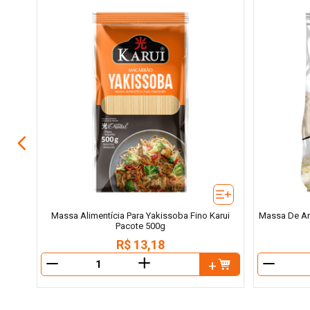
Karui
Massa Alimentícia Para Yakissoba Fino Karui
Massa De Arr
Pacote 500g
R$
13
,
18
＋
－
－