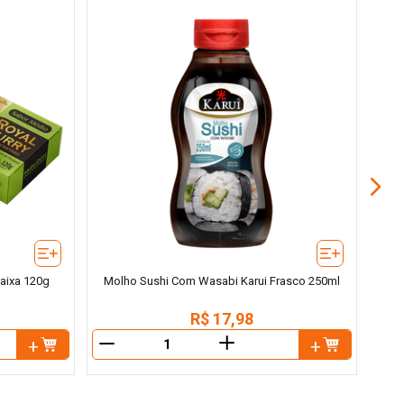
aixa 120g
Molho Sushi Com Wasabi Karui Frasco 250ml
R$
17
,
98
＋
－
－