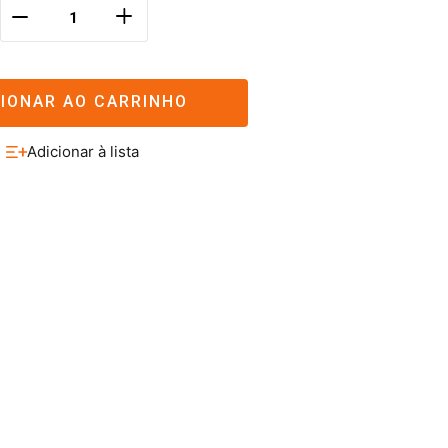
＋
－
CIONAR AO CARRINHO