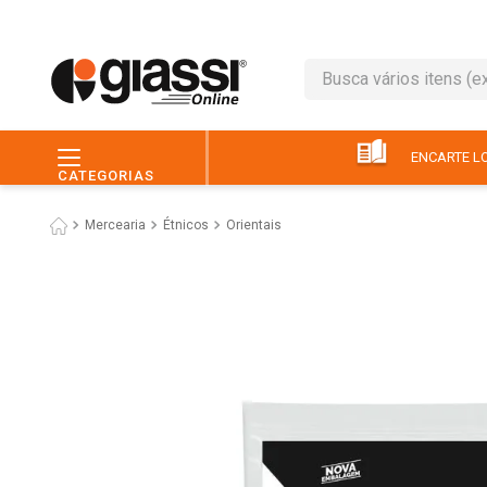
Busca vários itens (ex.: 
TERMOS MAIS BUSC
1
º
leite
ENCARTE LO
CATEGORIAS
2
º
café
Mercearia
Étnicos
Orientais
3
º
queijo
4
º
papel higiênico
5
º
pão
6
º
chocolate
7
º
ovo
8
º
iogurte
9
º
macarrão