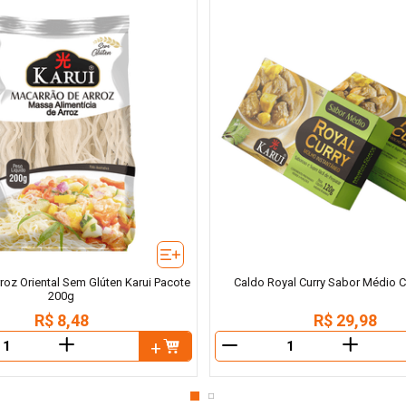
oz Oriental Sem Glúten Karui Pacote
Caldo Royal Curry Sabor Médio C
200g
R$
8
,
48
R$
29
,
98
＋
＋
－