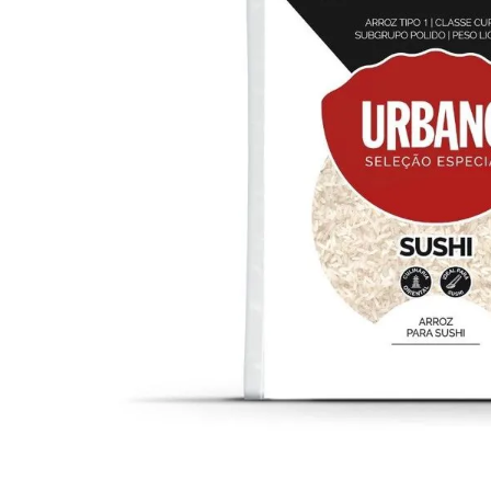
10
º
arroz