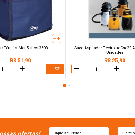
sa Térmica Mor 5 litros 3608
Saco Aspirador Electrolux Cse20 A
Unidades
R$
51
,
90
R$
25
,
90
＋
＋
－
ossas ofertas!