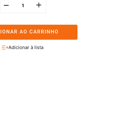
＋
－
CIONAR AO CARRINHO