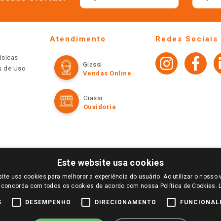
Atendimento
Redes Sociais
ísicas
Giassi
os de Uso
Vendas Online
Giassi
Ouvidoria
Este website usa cookies
ite usa cookies para melhorar a experiência do usuário. Ao utilizar o nosso 
LOGIN E SELECIONE A LOJA DE SUA PREFERÊNCIA. SOMENTE APÓS O LOGIN, OS PREÇOS
 concorda com todos os cookies de acordo com nossa Política de Cookies.
TE SÃO VÁLIDOS APENAS PARA COMPRAS REALIZADAS NO GIASSI.COM.BR E NA LOJA SE
NDAS ONLINE DIVULGADOS NO SITE PREVALECEM ANTE OS DEMAIS EVENTUALMENTE AN
S
DESEMPENHO
DIRECIONAMENTO
FUNCIONAL
DE BUSCAS.
2022 COPYRIGHT - GIASSI SUPERMERCADOS. TODOS OS DIREITOS RESERVADOS.