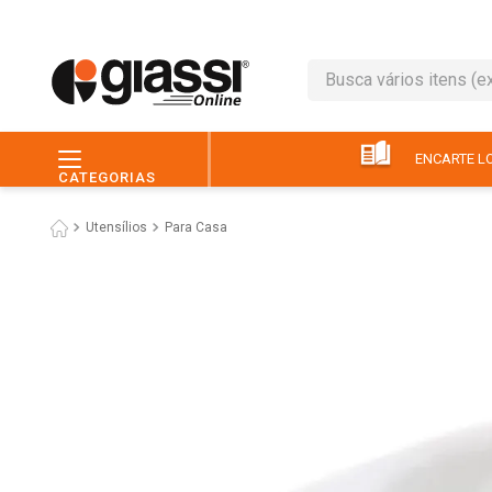
Busca vários itens (ex.: 
TERMOS MAIS BUSC
1
º
leite
ENCARTE LO
CATEGORIAS
2
º
café
Utensílios
Para Casa
3
º
queijo
4
º
papel higiênico
5
º
pão
6
º
chocolate
7
º
ovo
8
º
iogurte
9
º
macarrão