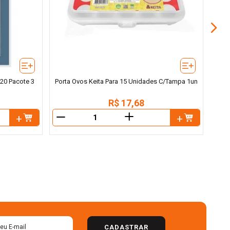
20 Pacote 3
Porta Ovos Keita Para 15 Unidades C/Tampa 1un
R$
17
,
68
＋
－
－
CADASTRAR