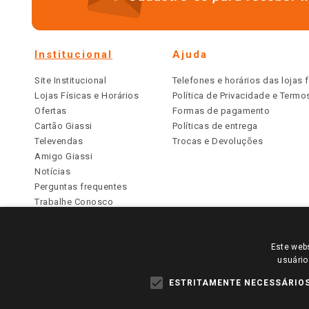
Institucional
Ajuda
Site Institucional
Telefones e horários das lojas f
Lojas Físicas e Horários
Política de Privacidade e Term
Ofertas
Formas de pagamento
Cartão Giassi
Políticas de entrega
Televendas
Trocas e Devoluções
Amigo Giassi
Notícias
Perguntas frequentes
Trabalhe Conosco
Identidade Visual
Este webs
PARA VER OS PREÇOS DA SUA REGIÃO, FAÇA 
usuário
TODOS OS PREÇOS E CONDIÇÕES COMERCIAIS DESTE SI
APLICAM ÀS LOJAS FÍSICAS. OS PREÇOS PARA AS VE
ESTRITAMENTE NECESSÁRIO