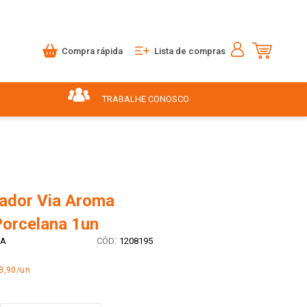
Compra rápida
Lista de compras
TRABALHE CONOSCO
ador Via Aroma
Porcelana 1un
:
MA
1208195
3,90/un