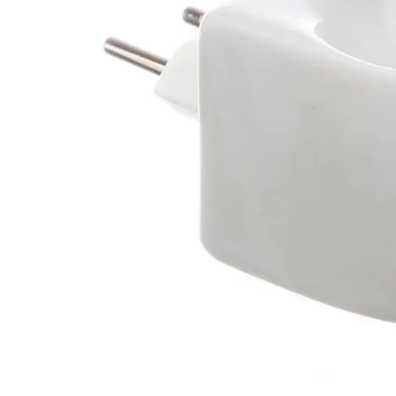
10
º
arroz