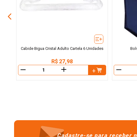
Cabide Bigua Cristal Adulto Cartela 6 Unidades
Bol
R$
27
,
98
＋
－
－
Cadastre-se para receber n